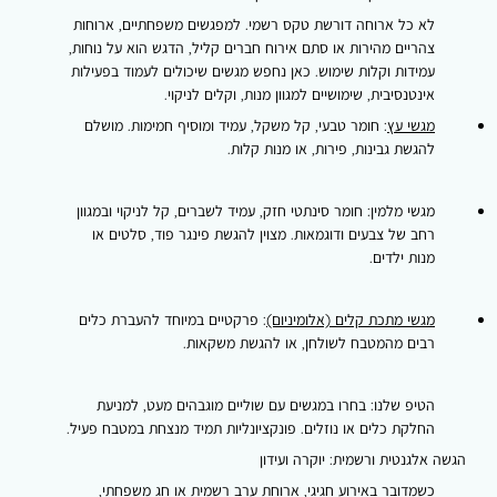
לא כל ארוחה דורשת טקס רשמי. למפגשים משפחתיים, ארוחות
צהריים מהירות או סתם אירוח חברים קליל, הדגש הוא על נוחות,
עמידות וקלות שימוש. כאן נחפש מגשים שיכולים לעמוד בפעילות
אינטנסיבית, שימושיים למגוון מנות, וקלים לניקוי.
מגשי עץ
: חומר טבעי, קל משקל, עמיד ומוסיף חמימות. מושלם
להגשת גבינות, פירות, או מנות קלות.
מגשי מלמין: חומר סינתטי חזק, עמיד לשברים, קל לניקוי ובמגוון
רחב של צבעים ודוגמאות. מצוין להגשת פינגר פוד, סלטים או
מנות ילדים.
מגשי מתכת קלים (אלומיניום)
: פרקטיים במיוחד להעברת כלים
רבים מהמטבח לשולחן, או להגשת משקאות.
הטיפ שלנו: בחרו במגשים עם שוליים מוגבהים מעט, למניעת
החלקת כלים או נוזלים. פונקציונליות תמיד מנצחת במטבח פעיל.
הגשה אלגנטית ורשמית: יוקרה ועידון
כשמדובר באירוע חגיגי, ארוחת ערב רשמית או חג משפחתי,