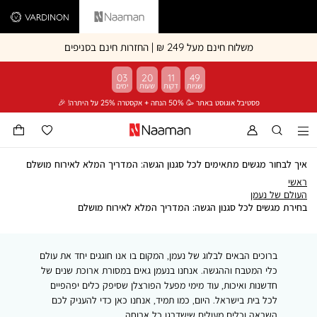
Vardinon
Naaman
משלוח חינם מעל 249 ₪ | החזרות חינם בסניפים
03
20
11
49
פסטיבל אוגוסט באתר 🥳 50% הנחה + אקסטרה 25% על היתרה! 🎉
איך לבחור מגשים מתאימים לכל סגנון הגשה: המדריך המלא לאירוח מושלם
ראשי
ראשי
העולם
העולם של נעמן
של
בחירת
בחירת מגשים לכל סגנון הגשה: המדריך המלא לאירוח מושלם
נעמן
מגשים
לכל
סגנון
ברוכים הבאים לבלוג של נעמן, המקום בו אנו חוגגים יחד את עולם
הגשה:
המדריך
כלי המטבח וההגשה. אנחנו בנעמן גאים במסורת ארוכת שנים של
המלא
חדשנות ואיכות, עוד מימי מפעל הפורצלן שסיפק כלים יפהפיים
לאירוח
לכל בית בישראל. היום, כמו תמיד, אנחנו כאן כדי להעניק לכם
מושלם
השראה וכלים מעולים שישדרגו כל ארוחה.