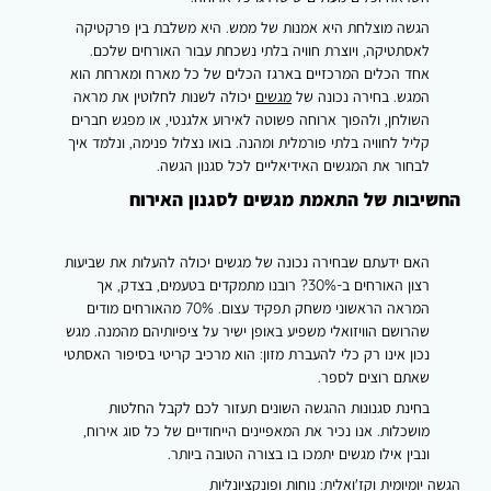
הגשה מוצלחת היא אמנות של ממש. היא משלבת בין פרקטיקה
לאסתטיקה, ויוצרת חוויה בלתי נשכחת עבור האורחים שלכם.
אחד הכלים המרכזיים בארגז הכלים של כל מארח ומארחת הוא
המגש. בחירה נכונה של
מגשים
יכולה לשנות לחלוטין את מראה
השולחן, ולהפוך ארוחה פשוטה לאירוע אלגנטי, או מפגש חברים
קליל לחוויה בלתי פורמלית ומהנה. בואו נצלול פנימה, ונלמד איך
לבחור את המגשים האידיאליים לכל סגנון הגשה.
החשיבות של התאמת מגשים לסגנון האירוח
האם ידעתם שבחירה נכונה של מגשים יכולה להעלות את שביעות
רצון האורחים ב-30%? רובנו מתמקדים בטעמים, בצדק, אך
המראה הראשוני משחק תפקיד עצום. 70% מהאורחים מודים
שהרושם הוויזואלי משפיע באופן ישיר על ציפיותיהם מהמנה. מגש
נכון אינו רק כלי להעברת מזון: הוא מרכיב קריטי בסיפור האסתטי
שאתם רוצים לספר.
בחינת סגנונות ההגשה השונים תעזור לכם לקבל החלטות
מושכלות. אנו נכיר את המאפיינים הייחודיים של כל סוג אירוח,
ונבין אילו מגשים יתמכו בו בצורה הטובה ביותר.
הגשה יומיומית וקז'ואלית: נוחות ופונקציונליות