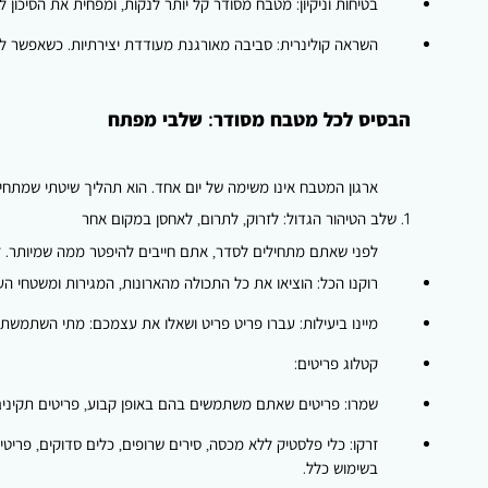
בטיחות וניקיון:
מטבח מסודר קל יותר לנקות, ומפחית את הסיכון לת
השראה קולינרית:
סביבה מאורגנת מעודדת יצירתיות. כשאפשר לרא
הבסיס לכל מטבח מסודר: שלבי מפתח
ארגון המטבח אינו משימה של יום אחד. הוא תהליך שיטתי שמתחיל
1. שלב הטיהור הגדול: לזרוק, לתרום, לאחסן במקום אחר
לפני שאתם מתחילים לסדר, אתם חייבים להיפטר ממה שמיותר. זה
רוקנו הכל:
הוציאו את כל התכולה מהארונות, המגירות ומשטחי העב
מיינו ביעילות:
עברו פריט פריט ושאלו את עצמכם: מתי השתמשתי 
קטלוג פריטים:
שמרו:
פריטים שאתם משתמשים בהם באופן קבוע, פריטים תקינים 
זרקו:
בשימוש כלל.