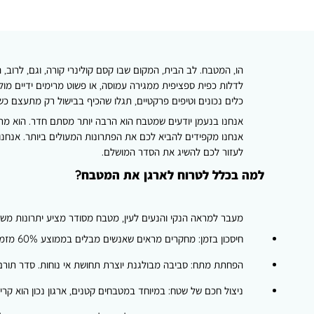
נעמן
לשמור
על
מטבח
מסודר
ומאורגן
הו, המטבח. לב הבית, המקום שבו קסם קולינרי קורה, וגם, לרו
בקלות
לדלות כפית ספציפית ממגירה עמוסה, או פשוט מרימים ידיים מ
כלים נכונים וטיפים פרקטיים, תגלו שהכיף בבישול רק מתעצם כ
אנחנו בנעמן יודעים שמטבח הוא הרבה יותר מסתם חדר. הוא מרחב 
אנחנו מקפידים להביא לכם את הפתרונות המעולים ביותר. אנחנו 
לעזור לכם להשיג את הסדר המושלם.
למה בכלל לטרוח לארגן את המטבח?
מעבר למראה הנקי והנעים לעין, מטבח מסודר מציע יתרונות משמ
חיסכון בזמן:
מחקרים מראים שאנשים מבלים בממוצע 60% מזמן הבישול בחיפוש אחר פריטים. כשכל דבר נמצא במקומו, אתם חוסכים דקות יקרות בכל ארוחה. זה מצטבר לשעות רבות בחודש.
הפחתת מתח:
סביבה מבולגנת יוצרת תחושת אי נוחות. סדר תורם
ניצול חכם של שטח:
במיוחד במטבחים קטנים, ארגון נכון הוא קר