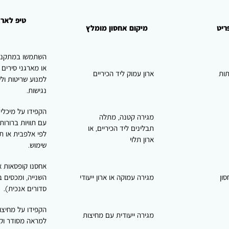
טיפ לארג
ריט
מיקום אחסון מומלץ
השתמשו במתקני
או מארגני סירים 
תות
ארון עמוק ליד הכיריים
למנוע שריטות ול
נגישות.
הקפידו על מיכלי
מגירה קטנה, מתלה
עם תוויות ברורות.
תבלינים ליד הכיריים, או
לפי אלפבית או ת
ארון תלוי
שימוש.
אחסנו קופסאות 
ון
מגירה עמוקה או ארון ייעודי
השנייה, ומכסים ב
סדורים אנכית).
הקפידו על מחיצו
מגירה ייעודית עם מחיצות
למראה מסודר וקל