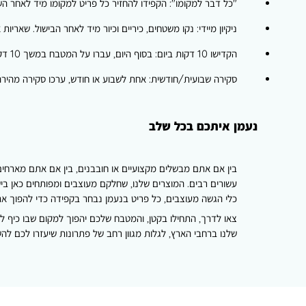
"כל דבר למקומו":
הקפידו להחזיר כל פריט למקומו מיד לאחר השי
ניקיון מיידי:
נקו משטחים, כיריים וכיור מיד לאחר הבישול. שאריות 
הקדישו 10 דקות ביום:
בסוף היום, עברו על המטבח במשך 10 דקות. שטפו כלים אחרונים, נקו משטחים, וודאו שכל דבר במקומו. זה מונע הצטברות של בלגן גדול.
סקירה שבועית/חודשית:
אחת לשבוע או חודש, ערכו סקירה מהירה 
נעמן איתכם בכל שלב
בין אם אתם מבשלים מקצועיים או חובבנים, בין אם אתם מארחים
עשורים רבים. המוצרים שלנו, שחלקם מעוצבים ומפותחים כאן ביש
כלי הגשה מעוצבים, כל פריט בנעמן נבחר בקפידה כדי להפוך את
צאו לדרך, התחילו בקטן, והמטבח שלכם יהפוך למקום שבו כיף ל
שלנו ברחבי הארץ, לגלות מגוון רחב של פתרונות שיעזרו לכם לה