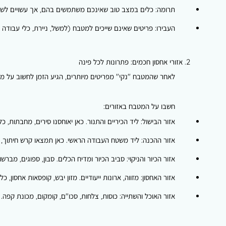
תרומה:
כלים במצב טוב שאינכם משתמשים בהם, אך עשויים לשמ
העבירו:
פריטים שאינם שייכים למטבח (למשל, ניירת, כלי עבודה 
2. אזורי אחסון חכמים: פתרונות לכל פינה
לאחר שהמטבח "נקי" מפריטים מיותרים, הגיע הזמן לחשוב על מ
חשבו על המטבח באזורים:
אזור הבישול:
ליד הכיריים והתנור. כאן יאוחסנו סירים, מחבתות, כלי 
אזור ההכנה:
ליד משטח העבודה הראשי. כאן תמצאו קרש חיתוך, סכ
אזור הכיור והניקוי:
סביב הכיור ומדיח הכלים. סבון, ספוגים, מברש
אזור האחסון:
מזווה, ארונות ייעודיים. מזון יבש, קופסאות אחסון, כל
אזור האוכל והשתייה:
כוסות, צלחות, סכו"ם, קומקום, מכונת קפה.