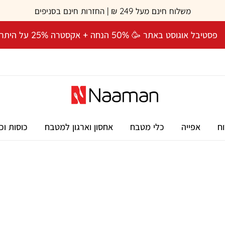
משלוח חינם מעל 249 ₪ | החזרות חינם בסניפים
פסטיבל אוגוסט באתר 🥳 50% הנחה + אקסטרה 25% על היתרה! 🎉
וח
אפייה
כלי מטבח
אחסון וארגון למטבח
כוסות וכ