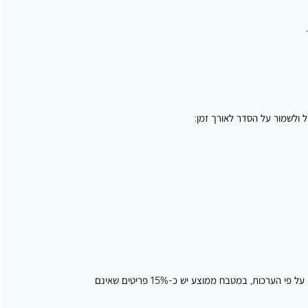
 ולשמור על הסדר לאורך זמן:
כלי פלסטיק ללא מכסה, סירים שרופים, כלים סדוקים, פריטים שהתמלאו חלודה, כלי מטבח כפולים ללא צורך (למשל, חמישה פותחני בקבוקים). על פי הערכות, במטבח ממוצע יש כ-15% פריטים שאינם