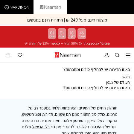
Vardinon
Naaman
משלוח חינם מעל 249 ₪ | החזרות חינם בסניפים
01
01
18
46
פסטיבל אוגוסט באתר 🥳 50% הנחה + אקסטרה 25% על היתרה! 🎉
באיזו תדירות יש להחליף סירים ומחבתות?
ראשי
ראשי
העולם
העולם של נעמן
של
באיזו
באיזו תדירות יש להחליף סירים ומחבתות?
נעמן
תדירות
יש
להחליף
תוחלת החיים של הסירים והמחבתות תלויה במספר רב של
סירים
ומחבתות?
גורמים, כולל סוג החומר ממנו הם עשויים, תדירות וסוג השימוש,
ההקפדה על הניקיון והאחסון שלהם. חשוב שתהיה הבנה טובה
יותר של ההיבטים הללו כדי להאריך את חיי
כלי הבישול
שלכם
ולדעת מתי הגיע הזמן להחליף אותם.