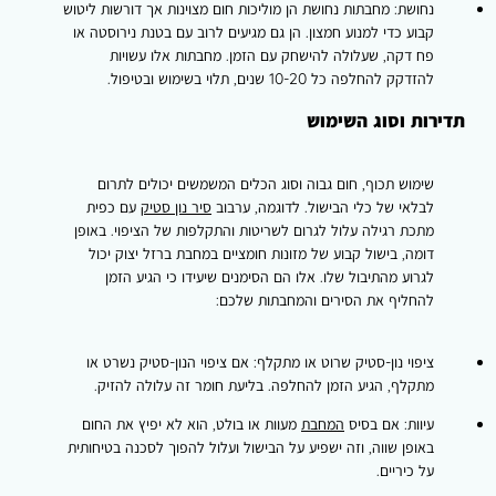
נחושת:
מחבתות נחושת הן מוליכות חום מצוינות אך דורשות ליטוש
קבוע כדי למנוע חמצון. הן גם מגיעים לרוב עם בטנת נירוסטה או
פח דקה, שעלולה להישחק עם הזמן. מחבתות אלו עשויות
להזדקק להחלפה כל 10-20 שנים, תלוי בשימוש ובטיפול.
תדירות וסוג השימוש
שימוש תכוף, חום גבוה וסוג הכלים המשמשים יכולים לתרום
לבלאי של כלי הבישול. לדוגמה, ערבוב
סיר נון סטיק
עם כפית
מתכת רגילה עלול לגרום לשריטות והתקלפות של הציפוי. באופן
דומה, בישול קבוע של מזונות חומציים במחבת ברזל יצוק יכול
לגרוע מהתיבול שלו. אלו הם הסימנים שיעידו כי הגיע הזמן
להחליף את הסירים והמחבתות שלכם:
ציפוי נון-סטיק שרוט או מתקלף:
אם ציפוי הנון-סטיק נשרט או
מתקלף, הגיע הזמן להחלפה. בליעת חומר זה עלולה להזיק.
עיוות:
אם בסיס
המחבת
מעוות או בולט, הוא לא יפיץ את החום
באופן שווה, וזה ישפיע על הבישול ועלול להפוך לסכנה בטיחותית
על כיריים.