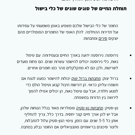
תוחלת החיים של סוגים שונים של כלי בישול
החומר של כלי הבישול שלכם משפיע באופן משמעותי על עמידותו
ועל תדירות ההחלפה. להלן האופי של החומרים הפופולריים מהם
יוצקים
סירים
ומחבתות:
נירוסטה:
נירוסטה ידועה באורך החיים ובעמידותה. עם טיפול
נאות, כלי נירוסטה יכולים להישמר עשרות שנים. הם פחות מועדים
לשריטות, ולכן הם לא מתקלקלים מהר כמו חומרים אחרים.
ברזל יצוק:
מחבתות ברזל יצוק
יכולות להישמר כמעט לנצח אם
תשמרו עליהן כראוי. הן דורשות תיבול קבוע וטיפול הולם כדי
למנוע חלודה, אבל עם טיפול נאות, הן יכולים אפילו להפוך
לירושה בין הדורות במשפחה.
נון-סטיק:
מחבתות נון-סטיק
פופולריות מאוד בגלל הנוחות שלהן,
אבל יש להן אורך חיים קצר יחסית. בדרך כלל, צריך להחליף
אותן כל 3-5 שנים. עם הזמן, ציפוי הנון-סטיק עלול להתבלות,
וליצור סיכונים בריאותיים פוטנציאליים אם החומר נבלע במחבת.