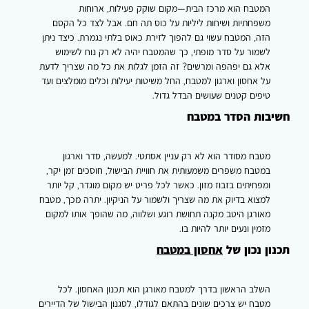
כל
המטבח הוא מרכז הבית—מקום שוקק פעילות, ארוחות
מטבח
משפחתיות ושיחות ליליות על כוס תה חם. אבל לצד כל הקסם
למסודר,
הזה, המטבח עשוי גם להפוך לזירת כאוס בלתי נגמרת. כיצד ניתן
פונקציונלי
לשמור על סדר מופתי, כך שהמטבח יהיה לא רק נוח לשימוש
ומעוצב
אלא גם יפהפה ומרשים? זה הזמן לגלות את כל מה שצריך לדעת
על אחסון וארגון למטבח, החל משיטות יעילות וכלים מומלצים ועד
טיפים קטנים שעושים הבדל גדול.
חשיבות הסדר במטבח
מטבח מסודר הוא לא רק עניין אסתטי. למעשה, סדר וארגון
במטבח משפרים משמעותית את חוויית הבישול, חוסכים זמן יקר,
ומפחיתים בזבוז מזון. כאשר לכל פריט יש מקום מוגדר, קל יותר
למצוא בדיוק את מה שצריך ולשמור על הניקיון. יתרה מכך, מטבח
מאורגן היטב מקנה תחושת רוגע ושלווה, מה שהופך אותו למקום
מזמין ונעים יותר להיות בו.
תכנון נכון של
אחסון במטבח
השלב הראשון בדרך למטבח מאורגן הוא תכנון האחסון. לכל
מטבח יש צרכים שונים בהתאם לגודלו, לסגנון הבישול של הדיירים