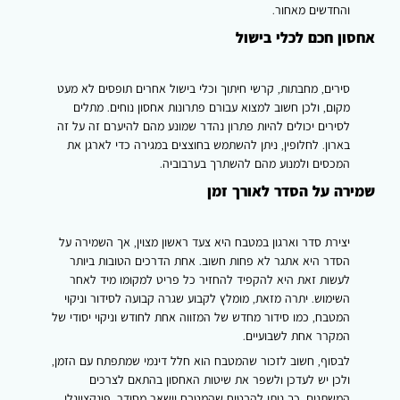
והחדשים מאחור.
אחסון חכם לכלי בישול
סירים, מחבתות, קרשי חיתוך וכלי בישול אחרים תופסים לא מעט
מקום, ולכן חשוב למצוא עבורם פתרונות אחסון נוחים. מתלים
לסירים יכולים להיות פתרון נהדר שמונע מהם להיערם זה על זה
בארון. לחלופין, ניתן להשתמש בחוצצים במגירה כדי לארגן את
המכסים ולמנוע מהם להשתרך בערבוביה.
שמירה על הסדר לאורך זמן
יצירת סדר וארגון במטבח היא צעד ראשון מצוין, אך השמירה על
הסדר היא אתגר לא פחות חשוב. אחת הדרכים הטובות ביותר
לעשות זאת היא להקפיד להחזיר כל פריט למקומו מיד לאחר
השימוש. יתרה מזאת, מומלץ לקבוע שגרה קבועה לסידור וניקוי
המטבח, כמו סידור מחדש של המזווה אחת לחודש וניקוי יסודי של
המקרר אחת לשבועיים.
לבסוף, חשוב לזכור שהמטבח הוא חלל דינמי שמתפתח עם הזמן,
ולכן יש לעדכן ולשפר את שיטות האחסון בהתאם לצרכים
המשתנים. כך ניתן להבטיח שהמטבח יישאר מסודר, פונקציונלי