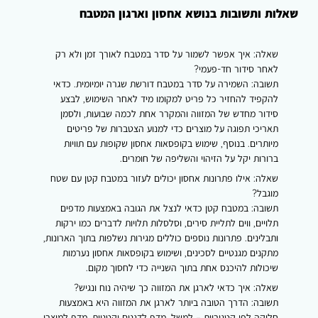
שאלות ותשובות בנושא אחסון וארגון המטבח
שאלה:
איך אפשר לשמור על סדר במטבח לאורך זמן ולא רק
לאחר סידור חד-פעמי?
תשובה:
השמירה על סדר במטבח דורשת שגרה יומיומית. כדאי
להקפיד להחזיר כל פריט למקומו מיד לאחר השימוש, לבצע
סידור מחדש של המזווה והמקרר אחת לכמה שבועות, ולסמן
תאריכי תפוגה על מוצרים כדי למנוע הצטברות של פריטים
מיותרים. בנוסף, שימוש בקופסאות אחסון שקופות עם תוויות
ברורות יקל על הזיהוי והשליפה של חומרים.
שאלה:
אילו פתרונות אחסון יכולים לעזור במטבח קטן עם שטח
מוגבל?
תשובה:
במטבח קטן כדאי לנצל את הגובה באמצעות מדפים
תלויים, ווים לתליית סירים, וסלסלות תלויות לדברים כמו ירקות
ותבלינים. פתרונות נוספים כוללים מגירות נשלפות בתוך הארונות,
מתקנים מגנטיים לסכינים, ושימוש בקופסאות אחסון נערמות
שיכולות להיכנס אחת בתוך השנייה כדי לחסוך מקום.
שאלה:
איך כדאי לארגן את המזווה כך שיהיה נוח ונגיש?
תשובה:
הדרך הטובה ביותר לארגן את המזווה היא באמצעות
חלוקה לפי קטגוריות – למשל, מדף לדגנים וקטניות, מדף למוצרי