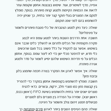
אפייה, מדף לשימורים, ועוד. שימוש בצנצנות אחסון שקופות עוזר
לראות את הכמויות הקיימות ולמנוע קניות מיותרות. בנוסף, מומלץ
למקם את המוצרים בעלי תוקף קצר יותר בחזית, כך שניתן יהיה
להשתמש בהם לפני שפג תוקפם.
שאלה:
כיצד ניתן למנוע הצטברות של כלי מטבח מיותרים ולשמור
על מינימליזם?
תשובה:
אחת הדרכים הטובות ביותר למנוע עומס היא לבצע
סקירה תקופתית של הכלים ולתרום או להשליך כלים שכבר אינם
בשימוש. אפשר גם להקפיד על כלל פשוט: בכל פעם שרוכשים
כלי חדש, יש להיפטר מכלי ישן כדי לא ליצור עומס. בנוסף, אחסון
הכלים על פי תדירות השימוש שלהם יסייע לשמור על סדר ולמנוע
אגירה מיותרת.
שאלה:
איך אפשר לארגן את המקרר בצורה חכמה שתמנע בלגן
ובזבוז מזון?
תשובה:
מומלץ להשתמש בקופסאות אחסון במקרר כדי להפריד
בין קבוצות מזון כמו מוצרי חלב, ירקות, ובשרים. כדאי להניח
מוצרים ישנים יותר בחזית ולהשתמש בשיטת FIFO (ראשון נכנס,
ראשון יוצא). שמירה על הפרדה בין מוצרים גלם למוצרים
מבושלים תמנע זיהום צולב ותשמור על היגיינה.
שאלה:
מהם הטיפים הטובים ביותר לארגון
סירים
ו
מחבתות
כך