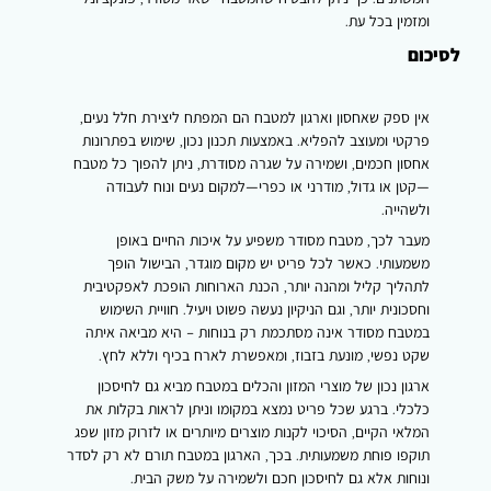
ומזמין בכל עת.
לסיכום
אין ספק שאחסון וארגון למטבח הם המפתח ליצירת חלל נעים,
פרקטי ומעוצב להפליא. באמצעות תכנון נכון, שימוש בפתרונות
אחסון חכמים, ושמירה על שגרה מסודרת, ניתן להפוך כל מטבח
—קטן או גדול, מודרני או כפרי—למקום נעים ונוח לעבודה
ולשהייה.
מעבר לכך, מטבח מסודר משפיע על איכות החיים באופן
משמעותי. כאשר לכל פריט יש מקום מוגדר, הבישול הופך
לתהליך קליל ומהנה יותר, הכנת הארוחות הופכת לאפקטיבית
וחסכונית יותר, וגם הניקיון נעשה פשוט ויעיל. חוויית השימוש
במטבח מסודר אינה מסתכמת רק בנוחות – היא מביאה איתה
שקט נפשי, מונעת בזבוז, ומאפשרת לארח בכיף וללא לחץ.
ארגון נכון של מוצרי המזון והכלים במטבח מביא גם לחיסכון
כלכלי. ברגע שכל פריט נמצא במקומו וניתן לראות בקלות את
המלאי הקיים, הסיכוי לקנות מוצרים מיותרים או לזרוק מזון שפג
תוקפו פוחת משמעותית. בכך, הארגון במטבח תורם לא רק לסדר
ונוחות אלא גם לחיסכון חכם ולשמירה על משק הבית.