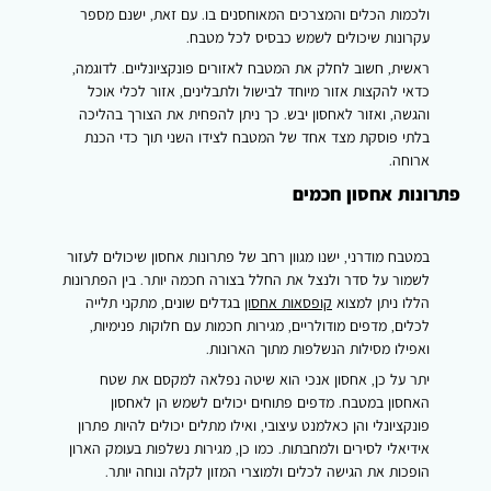
ולכמות הכלים והמצרכים המאוחסנים בו. עם זאת, ישנם מספר
עקרונות שיכולים לשמש כבסיס לכל מטבח.
ראשית, חשוב לחלק את המטבח לאזורים פונקציונליים. לדוגמה,
כדאי להקצות אזור מיוחד לבישול ולתבלינים, אזור לכלי אוכל
והגשה, ואזור לאחסון יבש. כך ניתן להפחית את הצורך בהליכה
בלתי פוסקת מצד אחד של המטבח לצידו השני תוך כדי הכנת
ארוחה.
פתרונות אחסון חכמים
במטבח מודרני, ישנו מגוון רחב של פתרונות אחסון שיכולים לעזור
לשמור על סדר ולנצל את החלל בצורה חכמה יותר. בין הפתרונות
הללו ניתן למצוא
קופסאות אחסון
בגדלים שונים, מתקני תלייה
לכלים, מדפים מודולריים, מגירות חכמות עם חלוקות פנימיות,
ואפילו מסילות הנשלפות מתוך הארונות.
יתר על כן, אחסון אנכי הוא שיטה נפלאה למקסם את שטח
האחסון במטבח. מדפים פתוחים יכולים לשמש הן לאחסון
פונקציונלי והן כאלמנט עיצובי, ואילו מתלים יכולים להיות פתרון
אידיאלי לסירים ולמחבתות. כמו כן, מגירות נשלפות בעומק הארון
הופכות את הגישה לכלים ולמוצרי המזון לקלה ונוחה יותר.