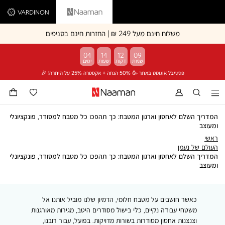
Vardinon
Naaman
משלוח חינם מעל 249 ₪ | החזרות חינם בסניפים
04
14
12
09
פסטיבל אוגוסט באתר 🥳 50% הנחה + אקסטרה 25% על היתרה! 🎉
המדריך השלם לאחסון וארגון המטבח: כך תהפכו כל מטבח למסודר, פונקציונלי
ומעוצב
ראשי
ראשי
העולם
העולם של נעמן
של
המדריך השלם לאחסון וארגון המטבח: כך תהפכו כל מטבח למסודר, פונקציונלי
המדריך
נעמן
ומעוצב
השלם
לאחסון
וארגון
כאשר חושבים על מטבח חלומי, הדמיון שלנו מוביל אותנו אל
המטבח:
כך
משטחי עבודה נקיים, כלי בישול מסודרים היטב, מגירות מאורגנות
תהפכו
וצנצנות אחסון מסודרות בשורות מדויקות. בפועל, עבור רובנו,