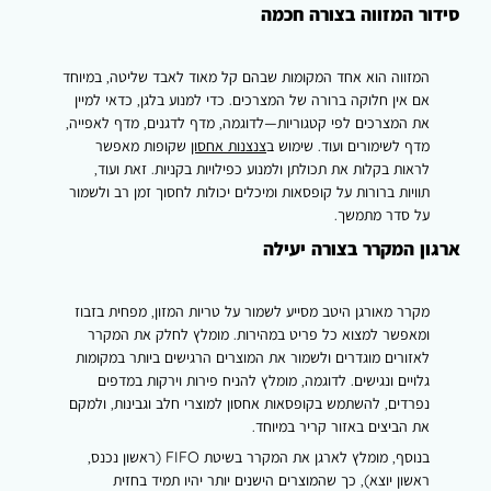
סידור המזווה בצורה חכמה
המזווה הוא אחד המקומות שבהם קל מאוד לאבד שליטה, במיוחד
אם אין חלוקה ברורה של המצרכים. כדי למנוע בלגן, כדאי למיין
את המצרכים לפי קטגוריות—לדוגמה, מדף לדגנים, מדף לאפייה,
מדף לשימורים ועוד. שימוש ב
צנצנות אחסון
שקופות מאפשר
לראות בקלות את תכולתן ולמנוע כפילויות בקניות. זאת ועוד,
תוויות ברורות על קופסאות ומיכלים יכולות לחסוך זמן רב ולשמור
על סדר מתמשך.
ארגון המקרר בצורה יעילה
מקרר מאורגן היטב מסייע לשמור על טריות המזון, מפחית בזבוז
ומאפשר למצוא כל פריט במהירות. מומלץ לחלק את המקרר
לאזורים מוגדרים ולשמור את המוצרים הרגישים ביותר במקומות
גלויים ונגישים. לדוגמה, מומלץ להניח פירות וירקות במדפים
נפרדים, להשתמש בקופסאות אחסון למוצרי חלב וגבינות, ולמקם
את הביצים באזור קריר במיוחד.
בנוסף, מומלץ לארגן את המקרר בשיטת FIFO (ראשון נכנס,
ראשון יוצא), כך שהמוצרים הישנים יותר יהיו תמיד בחזית