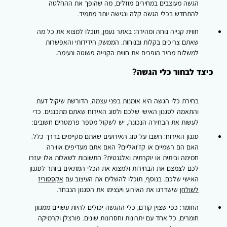
הגשה מעוצבים במחירים מוזלים, מה שהופך את ההחלטה
להתחדש בכלי הגשה קלה ונגישה יותר מתמיד.
חווית קנייה נוחה ומהירה:
באתר נעמן, תוכלו למצוא את כל מה
שאתם צריכים בקלות ובנוחות. הממשק הידידותי והאפשרות
למשלוח מהיר הופכים את חווית הקנייה פשוטה ונעימה.
כיצד לבחור כלי הגשה?
בחירת כלי הגשה היא אומנות בפני עצמה, הדורשת שיקול דעת
והתאמה לסגנון האישי שלכם ולסוג האירוח שאתם מתכננים. כדי
לעשות את הבחירה הנכונה, יש לשקול מספר פרמטרים חשובים:
סגנון האירוח:
חשבו על סוג האירועים שאתם מקיימים בדרך כלל.
האם הם רשמיים או קז'ואליים? האם אתם מעדיפים אווירה
חמימה וביתית או יוקרתית ואלגנטית? התשובות לשאלות אלו יעזרו
לכם לצמצם את הבחירות ולמצוא את הכלי המתאים ביותר לסגנון
האישי שלכם. בנוסף, תוכלו להשלים את העיצוב עם
אקססוריז
לשולחן
שישדרגו את האירוע ויעצימו את הסגנון הנבחר.
החומר:
כפי שצוין קודם, כלי ההגשה יכולים להיות עשויים ממגוון
חומרים, כל אחד עם יתרונות וחסרונות שונים. פורצלן וקרמיקה