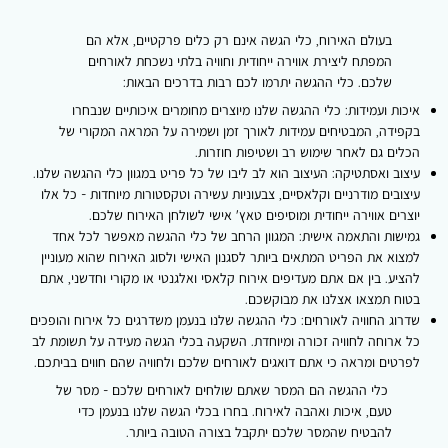
בעולם האירוח, כלי הגשה אינם רק כלים פרקטיים, אלא הם
המפתח ליצירת אווירה ייחודית וחוויה בלתי נשכחת לאורחים
שלכם. כלי ההגשה יתרמו לכם רבות בדרכים הבאות:
איכות ועמידות:
כלי ההגשה שלנו מיוצרים מחומרים איכותיים שנבחרו
בקפידה, המבטיחים עמידות לאורך זמן ושמירה על המראה המקורי של
הכלים גם לאחר שימוש רב ושטיפות חוזרות.
עיצוב ואסתטיקה:
העיצוב הוא לב ליבו של כל פריט במגוון כלי ההגשה שלנו.
עיצובים מודרניים וקלאסיים, צבעוניות עשירה וטקסטורות מיוחדות - כל אלו
יוצרים אווירה ייחודית ומוסיפים טאץ' אישי לשולחן האירוח שלכם.
גמישות והתאמה אישית:
המגוון הרחב של כלי ההגשה מאפשר לכל אחד
למצוא את הפריט המתאים ביותר לסגנון האישי ולסוג האירוח שהוא מעוניין
להציע. בין אם אתם מעדיפים אירוח קלאסי ואלגנטי או מקורי וחדשני, אתם
בטוח תמצאו אצלנו את מבוקשכם.
שדרוג החוויה לאורחים:
כלי ההגשה שלנו בנעמן משדרגים כל אירוח והופכים
כל ארוחה לחוויה זכורה ומיוחדת. השקעה בכלי הגשה מעידה על תשומת לב
לפרטים ומראה כי אתם דואגים לאורחים שלכם ולחוויה שהם חווים בביתכם.
כלי ההגשה הם המסר שאתם שולחים לאורחים שלכם - מסר של
טעם, איכות ואהבה לאירוח. בחרו בכלי הגשה שלנו בנעמן כדי
להבטיח שהמסר שלכם יתקבל בצורה הטובה ביותר.