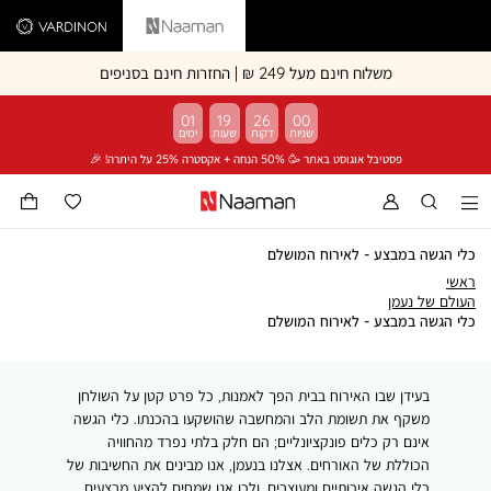
Vardinon
Naaman
משלוח חינם מעל 249 ₪ | החזרות חינם בסניפים
01
19
25
59
פסטיבל אוגוסט באתר 🥳 50% הנחה + אקסטרה 25% על היתרה! 🎉
כלי הגשה במבצע - לאירוח המושלם
ראשי
ראשי
העולם
העולם של נעמן
של
כלי
כלי הגשה במבצע - לאירוח המושלם
נעמן
הגשה
במבצע
-
בעידן שבו האירוח בבית הפך לאמנות, כל פרט קטן על השולחן
לאירוח
המושלם
משקף את תשומת הלב והמחשבה שהושקעו בהכנתו. כלי הגשה
אינם רק כלים פונקציונליים; הם חלק בלתי נפרד מהחוויה
הכוללת של האורחים. אצלנו בנעמן, אנו מבינים את החשיבות של
כלי הגשה איכותיים ומעוצבים, ולכן אנו שמחים להציע מבצעים