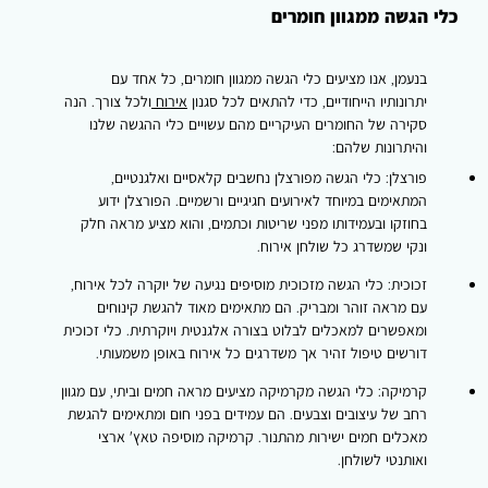
כלי הגשה ממגוון חומרים
בנעמן, אנו מציעים כלי הגשה ממגוון חומרים, כל אחד עם
יתרונותיו הייחודיים, כדי להתאים לכל סגנון
אירוח
ולכל צורך. הנה
סקירה של החומרים העיקריים מהם עשויים כלי ההגשה שלנו
והיתרונות שלהם:
פורצלן:
כלי הגשה מפורצלן נחשבים קלאסיים ואלגנטיים,
המתאימים במיוחד לאירועים חגיגיים ורשמיים. הפורצלן ידוע
בחוזקו ובעמידותו מפני שריטות וכתמים, והוא מציע מראה חלק
ונקי שמשדרג כל שולחן אירוח.
זכוכית:
כלי הגשה מזכוכית מוסיפים נגיעה של יוקרה לכל אירוח,
עם מראה זוהר ומבריק. הם מתאימים מאוד להגשת קינוחים
ומאפשרים למאכלים לבלוט בצורה אלגנטית ויוקרתית. כלי זכוכית
דורשים טיפול זהיר אך משדרגים כל אירוח באופן משמעותי.
קרמיקה:
כלי הגשה מקרמיקה מציעים מראה חמים וביתי, עם מגוון
רחב של עיצובים וצבעים. הם עמידים בפני חום ומתאימים להגשת
מאכלים חמים ישירות מהתנור. קרמיקה מוסיפה טאץ' ארצי
ואותנטי לשולחן.