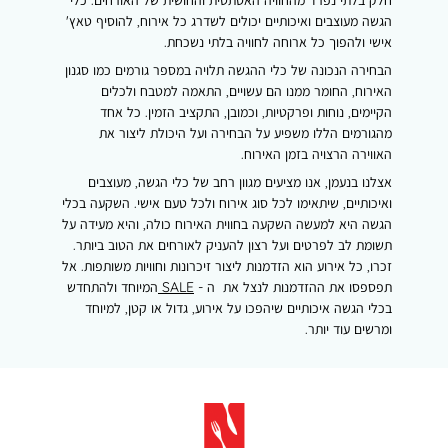
חלק בלתי נפרד מהחוויה האסתטית והחושית של האורחים. כלי
הגשה מעוצבים ואיכותיים יכולים לשדרג כל אירוח, להוסיף טאץ'
אישי ולהפוך כל ארוחה לחוויה בלתי נשכחת.
הבחירה הנכונה של כלי ההגשה תלויה במספר גורמים כמו סגנון
האירוח, החומר ממנו הם עשויים, התאמה למטבח ולכלים
הקיימים, נוחות ופרקטיות, וכמובן, התקציב הזמין. כל אחד
מהגורמים הללו משפיע על הבחירה ועל היכולת ליצור את
האווירה הרצויה בזמן האירוח.
אצלנו בנעמן, אנו מציעים מגוון רחב של כלי הגשה, מעוצבים
ואיכותיים, שיתאימו לכל סוג אירוח ולכל טעם אישי. השקעה בכלי
הגשה היא למעשה השקעה בחווית האירוח כולה, והיא מעידה על
תשומת לב לפרטים ועל רצון להעניק לאורחים את הטוב ביותר.
זכרו, כל אירוע הוא הזדמנות ליצור זיכרונות וחוויות משותפות. אל
תפספסו את ההזדמנות לנצל את ה -
SALE
המיוחד ולהתחדש
בכלי הגשה איכותיים שיהפכו על אירוע, גדול או קטן, למיוחד
ומרשים עוד יותר.