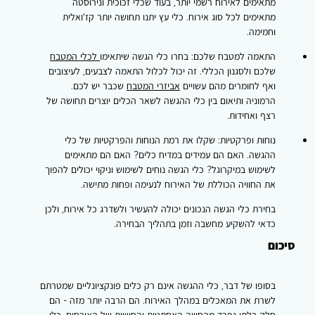
מתאימים לאירוח רשמי יותר, בעוד שכלי זכוכית ונירוסטה
מתאימים לכל סוג אירוח. כלי עץ יתנו תחושה יותר קז'ואלית
וחמימה.
התאמה למטבח שלכם:
בחרו כלי הגשה שיתאימו
לכלי המטבח
שלכם ולסגנון הכללי. זה יכול לכלול התאמה לצבעים, לעיצובים
ואף לחומרים מהם עשויים
אביזרי המטבח
שכבר יש לכם.
הרמוניה ותיאום בין כלי ההגשה לשאר הכלים יוצרים תחושה של
רצף ואחידות.
נוחות ופרקטיות:
שקלו את רמת הנוחות והפרקטיות של כלי
ההגשה. האם הם עמידים במדיח כלים? האם הם מתאימים
לשימוש במיקרוגל? כלי הגשה נוחים לשימוש וניקוי יכולים להפוך
את החוויה הכוללת של האירוח לנעימה ופחות מתישה.
בחירת כלי הגשה הנכונים יכולה להעשיר ולשדרג כל אירוח, ולכן
כדאי להשקיע מחשבה וזמן בתהליך הבחירה.
סיכום
בסופו של דבר, כלי ההגשה אינם רק כלים פונקציונליים שמטרתם
לשרת את המאכלים במהלך האירוח. הם הרבה יותר מזה - הם