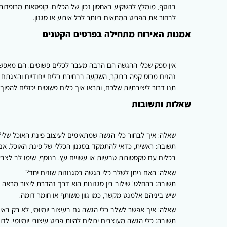
בנוסף, מומלץ להשקיע באחסון נכון של הכלים. קופסאות מרופדות ל
לבחור את הפריט המתאים ביותר לכל אירוע או סגנון.
אמנות האירוח מתחילה בפרטים הקטנים
אין ספק שכלי ההגשה הם הרבה מעבר לכלים פשוטים. הם מאפשרים
נהנים מכוס קפה בבוקר, השקעה בבחירת כלים ייחודיים והצגתם 
תנו דרור ליצירתיות שלכם, ותראו איך כלים פשוטים יכולים להפוך
שאלות ותשובות
שאלה:
איך לבחור כלי הגשה שמתאימים לעיצוב פינת האוכל שלי?
תשובה:
ראשית, כדאי להתמקד בסגנון הכללי של פינת האוכל. אם הע
בכלים עם טקסטורות טבעיות או עשויים עץ. בנוסף, שימו לב לצבעי
שאלה:
האם ניתן לשלב כלי הגשה בסגנונות שונים יחד?
תשובה:
בהחלט! שילוב בין סגנונות הוא דרך נהדרת ליצור מראה יי
שיש ביניהם אלמנט מקשר, כמו גוון משותף או חומר דומה.
שאלה:
איך אפשר לשלב כלי הגשה גם בעיצוב יומיומי, לא רק באי
תשובה:
כלי הגשה מעוצבים יכולים להיות פריט עיצובי יומיומי. לד