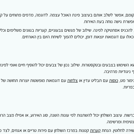
מם, אפשר לשלב אותם בעיצוב פינת האוכל עצמה. לדוגמה, מדפים פתוחים על קירו
אפשרת גישה נוחה בעת האירוח.
להכניס אסתטיקה לפינה. שילוב של מגשים צבעוניים, קעריות בגוונים משלימים וכל
כאלו עם דוגמאות יוצאות דופן, יכולים להפוך לשיחת היום בין האורחים.
ימוש בצבעים ובטקסטורות. שילוב נכון של צבעים יכול להוסיף חיים ואופי לפינת ה
 ניגודיות מרהיבה.
ימור מט,
כוסות
עם תבליט עדין או
צלחות
עם דוגמאות מופשטות יוצרות תחושה של ת
פריות.
שות. עיצוב השולחן יכול להשתנות לפי עונות השנה, סוג האירוע, או אפילו מצב הר
ינטימית ומרשימה.
ווירה לחלוטין. הנחת
קערות
קטנות במרכז השולחן עם פירות טריים או אגוזים, לצד כ