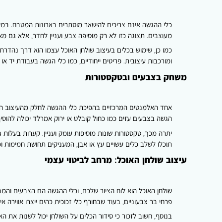
כלי ההגשה אינם צריכים להישאר מוסתרים בארונות המטבח. במקו
מעוצבים. תצוגה כזו לא רק מוסיפה צבע ועניין לחדר, אלא גם מ
כמו כן, שימוש בכלים בעיצוב שולחן האוכל עצמו הוא דרך נהדרת 
ומורכבות עיצובית. פריטים ייחודיים, כמו כלי הגשה בעבודת יד או 
משחק בצבעים ובטקסטורות
אחד האלמנטים המרכזיים בהפיכת כלי ההגשה לחלק מהעיצוב הוא הש
הגשה בצבעים עזים כמו כחול קובלט או ירוק אמרלד יכולה להוסיף
יתרה מכך, טקסטורות שונות מוסיפות עומק ועניין. קערות בעלות ג
תוכלו לשלב כלים עשויים עץ או אבן, המעניקים תחושת חמימות וכ
עיצוב שולחן האוכל: מרחב לביטוי עצמי
שולחן האוכל הוא לוח הציור שלכם, וכלי ההגשה הם הצבעים והמבר
פרחי בר צבעוניים, בעוד שבחורף כלי זכוכית כהים ייצרו אווירה א
בנוסף, חשוב לזכור כי סידור הכלים על השולחן יכול לשנות את הא