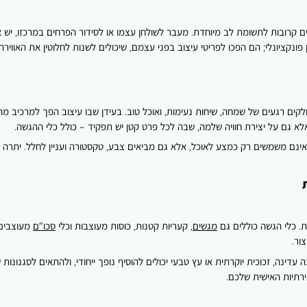
לשלב
כלי
תים קרובות לתשומת לב מיוחדת. מעבר לשולחן עצמו או לסידור הפרחים במרכזו, י
בית
ייחודיים
פונקציונלי; הם הפכו לפריטי עיצוב בפני עצמם, שיכולים לשנות לחלוטין את האוויר
כפריט
עיצובי
בפינת
האוכל
קים רגעים של שמחה, שיחות נעימות, ואוכל טוב. בעידן שבו עיצוב הפך למרכיב מה
 גם על יצירת חוויה שלמה, שבה לכל פרט קטן יש תפקיד – כולל כלי ההגשה.
 אינם משמשים רק כמצע לאוכל, אלא גם מביאים צבע, טקסטורה ועניין לחלל. יתרה מ
ת. כלי הגשה כוללים גם
מגשים
, קעריות קטנות, כוסות מעוצבות וכלי
סכו"ם
מעוצבים.
ור.
עדינה, זכוכית יוקרתית או עץ טבעי יכולים להוסיף נופך ייחודי, ולהתאים לסגנונות 
צירתיות האישית שלכם.