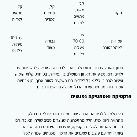
קל
קל,
קל,
מאוד,
ניקוי
מתאים
מתאים
מתאים
למדיח
למדיח
למדיח
עד
עד 100
עמידות
70-80
גבוהה
מעלות
לטמפרטורה
מעלות
מאוד
צלזיוס
צלזיוס
מתוך הטבלה ברור מדוע מלמין הפך לבחירה המובילה למשפחות עם
ילדים. הוא מציע את האיזון המושלם בין עמידות, בטיחות, קלות שימוש
ועיצוב מרהיב. כלי אוכל לילדים הם השקעה לטווח ארוך, הן מבחינת
עמידות והן מבחינת עידוד הרגלי אכילה בריאים וחיוביים.
פרקטיקה ואסתטיקה נפגשים
כלי מלמין לילדים הם הרבה יותר ממוצר פונקציונלי. הם חלק
מהחוויה היומיומית, חלק מהזיכרונות שנוצרים סביב שולחן האוכל. הם
הוכחה שאפשר לשלב פרקטיקה, עמידות ובטיחות ברמה הגבוהה
ביותר, יחד עם עיצובים שמגרים את הדמיון ומכניסים שמחה לכל