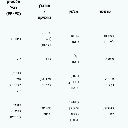
פלסטיק
פורצלן
רגיל
פרמטר
מלמין
/
(PP/PC)
קרמיקה
נמוכה
עמידות
גבוהה
(נשבר
בינונית
לשברים
מאוד
בקלות)
קל
משקל
כבד
קל
מאוד
בסיסי,
מגוון,
מראה
אלגנטי,
עשוי
מבריק,
ועיצוב
קלאסי
להיראות
צבעוני
זול
מאושר
דורש
בטיחות
ומומלץ
מאושר
בדיקה
למזון
(ללא
ובטוח
פרטנית
BPA)