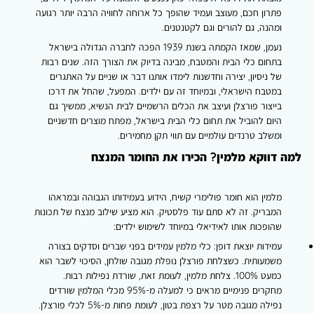
פתרון חכם, מעוצב ועמיד שהופך כל ארוחה לחוויה הרבה יותר רגועה
ומהנה, גם להורים וגם לקטנטנים.
נעמן, שמאז הקמתה בשנת 1939 הפכה לחברה הגדולה בישראל
בתחום כלי הבית והמטבח, מבינה בדיוק את הצורך הזה. שנים רבות
של ניסיון, יצירה וחדשנות לימדו אותנו דבר או שניים על האתגרים
במטבח הישראלי, ובמיוחד זה עם ילדים. המפעל, שהחל את דרכו
בייצור פורצלן ועיצב את הכלים הרשמיים לבית הנשיא, ממשיך גם
היום להוביל את תחום כלי הבית בישראל, מפתח מוצרים חדשניים
ומשלב טרנדים עולמיים עם תווי תקן מחמירים.
למה דווקא מלמין? הכירו את החומר המנצח
מלמין הוא חומר פולימרי קשיח, הידוע בעמידותו הגבוהה ובמראהו
המבריק. זה לא סתם עוד פלסטיק. הוא מציע שילוב מנצח של תכונות
שהופכות אותו לאידיאלי במיוחד לשימוש ילדים:
עמידות יוצאת דופן: כלי מלמין עמידים בפני שברים וסדקים בצורה
משמעותית. כשצלחת פורצלן נופלת מגובה שולחן, הסיכוי לשבר הוא
כמעט 100%. צלחת מלמין, לעומת זאת, שורדת נפילות רבות.
מחקרים פנימיים מראים כי למעלה מ-95% מכלי המלמין שורדים
נפילה מגובה מטר על רצפת בטון, לעומת פחות מ-5% לכלי פורצלן.