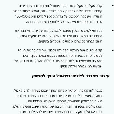
קל משקל: המשקל הנמוך הופך אותם לנוחים במיוחד עבור ידיים
קטנות. ילדים יכולים להחזיק אותם, להזיז אותם, ואפילו לעזור בהכנת
השולחן. משקלה הממוצע של צלחת מלמין לילדים הוא כ-100-150
גרם, פחות ממחצית משקלה של צלחת קרמית בגודל דומה.
בטיחותי לשימוש: מלמין מאושר למגע עם מזון על ידי גורמי הבריאות
המחמירים בעולם. הוא אינו מכיל BPA או חומרים מזיקים אחרים.
חשוב לבחור במוצרים איכותיים שעומדים בתקנים.
קל לניקוי: משטח המלמין חלק ולא נקבובי, מה שהופך את הניקוי
לפשוט ומהיר. שאריות מזון נשטפות בקלות במים וסבון, ורבים
מהכלים מתאימים גם למדיח הכלים. כ-80% מהלקוחות מדווחים על
שביעות רצון גבוהה מקלות הניקוי.
עיצוב שמדבר לילדים: כשאוכל הופך למשחק
מעבר לפרקטיקה, המראה משחק תפקיד עצום בעידוד ילדים לאכול.
כשאוכל מוגש בכלים צבעוניים, עם דמויות אהובות ועיצובים מקוריים,
הוא הופך לחלק מהמשחק, מהכיף. בנעמן אנו מבינים את
הפסיכולוגיה שמאחורי זה, וזו הסיבה שמחלקת העיצוב והפיתוח שלנו,
כאן בישראל, משקיעה רבות בעיצובים ייחודיים לכלי ילדים. אנחנו