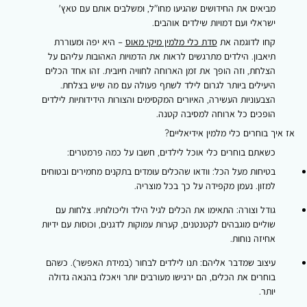
מביאים את החידושים שהגיעו מחו"ל, ומשלבים אותם עם טאץ'
ישראלי ועם דמויות שילדים אוהבים.
קחו לדוגמה את
סדת כלי מלמין מיקי מאוס
– היא יפה ומעוררת
תיאבון. הילדים מתרגשים לראות את הדמויות האהובות עליהם על
הצלחת, וזה הופך את זמן הארוחה לחוויה חיובית. זהו אחד הכלים
היעילים ביותר לגרום לילד לשתף פעולה עם מה שיש בצלחת.
הצבעוניות העשירה, האיורים המקסימים והצורות הידידותיות לילדים
הופכים כל ארוחה למסיבה קטנה.
אז איך בוחרים כלי מלמין אידיאליים?
כשאתם בוחרים כלי אוכל לילדים, חשבו על כמה פרמטרים:
בטיחות מעל הכל: וודאו שהכלים עומדים בתקנים מחמירים ובטוחים
למזון. נעמן מקפידה על כך בכל מוצריה.
גודל וצורה: התאימו את הכלים לגיל הילד וליכולותיו. צלחות עם
שוליים מוגבהים לקטנטנים, קערות עמוקות לדגנים, וכוסות עם ידיות
אחיזה נוחות.
עיצוב שמדבר אליהם: תנו לילדים לבחור (במידת האפשר). כשהם
בוחרים את הכלים, הם ירגישו מעורבים יותר ויאכלו בהנאה גדולה
יותר.