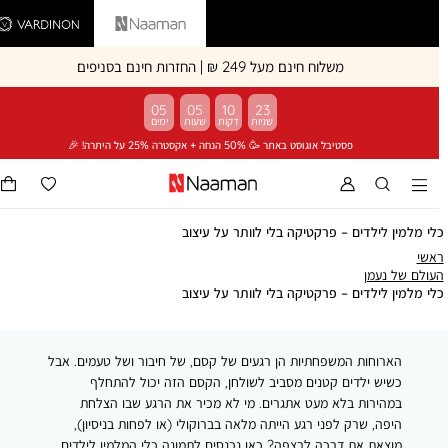
Vardinon
Naaman
משלוח חינם מעל 249 ₪ | החזרות חינם בסניפים
05
05
10
22
פסטיבל אוגוסט באתר 🥳 50% הנחה + אקסטרה 25% על היתרה! 🎉
לי מלמין לילדים – פרקטיקה בלי לוותר על עיצוב
ראשי
אשי
העולם
עולם של נעמן
של
כלי
לי מלמין לילדים – פרקטיקה בלי לוותר על עיצוב
נעמן
מלמין
לילדים
–
הארוחות המשפחתיות הן רגעים של קסם, של חיבור ושל טעמים. אבל
פרקטיקה
בלי
כשיש ילדים קטנים מסביב לשולחן, הקסם הזה יכול להתחלף
לוותר
במהירות בלא מעט אתגרים. מי לא מכיר את הרגע שבו הצלחת
על
היפה, שרק לפני רגע הייתה מלאה בברוקולי (או לפחות בניסיון),
עיצוב
מוצאת את דרכה לרצפה? כאן נכנסים לתמונה כלי המלמין לילדים,