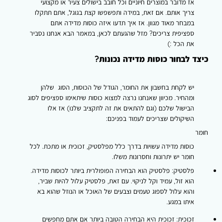
אז מדובר במוצרים חיוניים וכל חובב בישולים צעיר או מקצועי
צריך אותם. אם זאת, במידה ותפשפשו קצת בגוגל, אתם תתקלו
במבחר מאוד מגוון. אז איך תדעו איזה כוסות מדידה אתם
ספציפית צריכים? מזל שהגעתם לכאן, במאמר הבא אנחנו נסביר
את הכל :)
כיצד לבחור כוסות מדידה נכונות?
יש לקחת בחשבון את החומר, הגודל של הכוסות, הסוג שלהן
ומהחיר. מכיוון שאנחנו נרצה למצוא כוסות שיתאימו ספציפים לסוג
הבישול שלכם (וגם להתאים את זה לתקציב שלנו) אז אלו
השיקולים שצריכים לעמוד בפניכם:
חומר
כוסות מדידה עשויות בדרך כלל מפלסטיק, זכוכית או מתכת. לכל
חומר יש יתרונות וחסרונות משלו.
פלסטיק
:
פלסטיק הוא הבחירה הפופולרית ביותר לכוסות מדידה.
הוא זול, עמיד וקל לניקוי. עם זאת, פלסטיק עלול להיות שביר,
והוא עלול לספוג טעמים וצבעים של האוכל או הנוזל שהוא בא
איתו במגע.
זכוכית:
זכוכית היא הבחירה הטובה ביותר אם אתם מחפשים