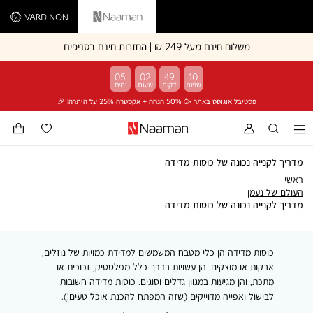
Vardinon
Naaman
משלוח חינם מעל 249 ₪ | החזרות חינם בסניפים
05
02
49
09
פסטיבל אוגוסט באתר 🥳 50% הנחה + אקסטרה 25% על היתרה! 🎉
מדריך לקנייה נכונה של כוסות מדידה
ראשי
ראשי
העולם
העולם של נעמן
של
מדריך
מדריך לקנייה נכונה של כוסות מדידה
נעמן
לקנייה
נכונה
של
כוסות מדידה הן כלי מטבח המשמשים למדידת כמויות של נוזלים,
כוסות
מדידה
אבקות או מוצקים. הן עשויות בדרך כלל מפלסטיק, זכוכית או
מתכת, והן מגיעות במגוון גדלים וסוגים.
כוסות מדידה
חשובות
לבישול ואפייה מדוייקים (שזה המפתח להכנת אוכל טעים!).