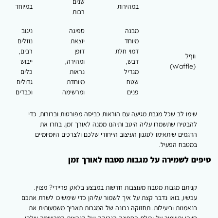
שנים
במהירות
במיוחד
רבות
מבנה
ספיגה
ניגוב
מיוחד
יוצאת
נוזלים
דמוי חלת
דופן
רבים,
ווףל
דבש,
ומהירה,
ייבוש
(Waffle)
מגדיל
נראות
כלים
שטח
מיוחדת
גדולים
פנים
ומרשימה
וכבדים
שימו לב שכל מגבת מגיעה עם הוראות כביסה מפורטות וברורות, כדי
להבטיח שתשמרו עליה היטב ותיהנו ממנה לאורך זמן. בחרו את
הדגמים שיתאימו לסגנון העיצוב הייחודי שלכם ולצרכים היומיומיים
במטבח הפעיל.
טיפים לשמירה על מגבות מטבח לאורך זמן
קניתם
מגבות מטבח מעוצבות
חדשות במבצע בלאק פריידי? מצוין.
עכשיו, בואו נדבר קצת על איך לשמור עליהן כדי שימשיכו לשרת אתכם
בנאמנות וביעילות. תחזוקה נכונה של המגבות תאריך משמעותית את