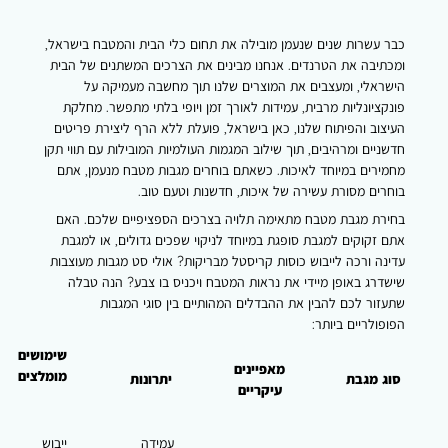
כבר עשרות שנים שנעמן מובילה את תחום כלי הבית והמטבח בישראל,
ומכתיבה את הטרנדים. אנחנו מבינים את הצרכים המשתנים של הבית
הישראלי, ומעצבים את המוצרים שלנו תוך מחשבה מעמיקה על
פונקציונליות מרבית, עמידות לאורך זמן ויופי בלתי מתפשר. מחלקת
העיצוב והפיתוח שלנו, כאן בישראל, פועלת ללא הרף ליצירת פריטים
חדשניים ומרהיבים, תוך שילוב המגמות העולמיות המובילות עם תווי תקן
מחמירים במיוחד לאיכות. כשאתם בוחרים מגבות מטבח מנעמן, אתם
בוחרים מסורת עשירה של איכות, חדשנות וטעם טוב.
בחירת מגבת מטבח מתאימה תלויה בצרכים הספציפיים שלכם. האם
אתם זקוקים למגבת סופגת במיוחד לניקוי שפכים גדולים, או למגבת
עדינה ורכה לייבוש כוסות קריסטל מבריקות? אולי סט מגבות מעוצבות
שישדרג באופן מיידי את נראות המטבח ויכניס בו צבע? הנה טבלה
שתעזור לכם להבין את ההבדלים המהותיים בין סוגי המגבות
הפופולריים ביותר:
שימושים
מאפיינים
מומלצים
סוג מגבת
יתרונות
עיקריים
עמידה
ייבוש