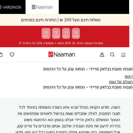
Vardinon
Naaman
משלוח חינם מעל 249 ₪ | החזרות חינם בסניפים
05
07
51
19
פסטיבל אוגוסט באתר 🥳 50% הנחה + אקסטרה 25% על היתרה! 🎉
בות מטבח בבלאק פריידי – הנחות ענק על כל הדגמים
ראשי
שי
העולם
ולם של נעמן
של
מגבות
בות מטבח בבלאק פריידי – הנחות ענק על כל הדגמים
נעמן
מטבח
בבלאק
פריידי
השנה, חודש הקניות הגדול מביא איתו בשורה משמחת במיוחד לכל
–
הנחות
חובבי המטבח, לאלה שמבלים שעות בבישול ולאופים שמחפשים את
ענק
הטאץ' המושלם: בלאק פריידי אצלנו בנעמן הוא הזדמנות פשוט
על
נהדרת לרענן את פינת העבודה שלכם. אנחנו מדברים על פריט קטן,
כל
אבל משמעותי, כזה שנמצא אצלנו במטבח כמעט בכל רגע נתון. מדוע