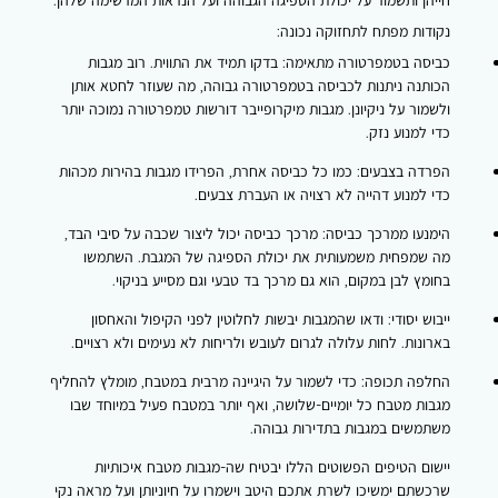
חייהן ותשמור על יכולת הספיגה הגבוהה ועל הנראות המרשימה שלהן.
נקודות מפתח לתחזוקה נכונה:
כביסה בטמפרטורה מתאימה:
בדקו תמיד את התווית. רוב מגבות
הכותנה ניתנות לכביסה בטמפרטורה גבוהה, מה שעוזר לחטא אותן
ולשמור על ניקיונן. מגבות מיקרופייבר דורשות טמפרטורה נמוכה יותר
כדי למנוע נזק.
הפרדה בצבעים:
כמו כל כביסה אחרת, הפרידו מגבות בהירות מכהות
כדי למנוע דהייה לא רצויה או העברת צבעים.
הימנעו ממרכך כביסה:
מרכך כביסה יכול ליצור שכבה על סיבי הבד,
מה שמפחית משמעותית את יכולת הספיגה של המגבת. השתמשו
בחומץ לבן במקום, הוא גם מרכך בד טבעי וגם מסייע בניקוי.
ייבוש יסודי:
ודאו שהמגבות יבשות לחלוטין לפני הקיפול והאחסון
בארונות. לחות עלולה לגרום לעובש ולריחות לא נעימים ולא רצויים.
החלפה תכופה:
כדי לשמור על היגיינה מרבית במטבח, מומלץ להחליף
מגבות מטבח כל יומיים-שלושה, ואף יותר במטבח פעיל במיוחד שבו
משתמשים במגבות בתדירות גבוהה.
יישום הטיפים הפשוטים הללו יבטיח שה-
מגבות מטבח איכותיות
שרכשתם ימשיכו לשרת אתכם היטב וישמרו על חיוניותן ועל מראה נקי