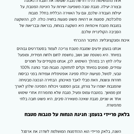
אחת מהמשימות הללו דורשת מגבת שעושה את העבודה נאמנה
ובצורה יעילה. מגבת טובה משפיעה ישירות על היגיינת המטבח, על
יעילות העבודה שלכם, וגם על האווירה הכללית בחלל. מגבות
מלוכלכות, ספוגות או דהויות פשוט פוגעות בחוויה כולה. לכן, ההשקעה
במגבות מטבח איכותיות היא השקעה בנוחות, בנראות ובבריאות של
הסביבה הקולינרית שלכם.
איכות ופונקציונליות: החיבור ההכרחי
אנחנו בנעמן יודעים שמגבת מטבח צריכה לעמוד בסטנדרטים גבוהים
במיוחד. היא נשטפת שוב ושוב, נחשפת לחום ולחות תמידית, ומופעל
עליה לחץ רב במהלך השימוש. לכן, אנחנו מקפידים על חומרים
עמידים, סופגים במיוחד וקלים לתחזוקה. מגבות מבד כותנה 100%
טבעי, למשל, מציעות יכולת ספיגה אופטימלית ועמידות בפני כביסות
חוזרות ונשנות, וזאת מבלי לאבד מאיכותן. הבחירה הנכונה מבטיחה
שהמגבות ישמרו על צורתן, צבען הססגוני ויכולות הספיגה שלהן לאורך
זמן ממושך. במטבח עמוס ופעיל, מגבת שלא מתפוררת אחרי שימוש
אחד או שניים, מגבת שאינה משאירה סיבים, היא פשוט חובה בלתי
מתפשרת.
בלאק פריידי בנעמן: חגיגת הנחות על מגבות מטבח
השנה, בלאק פריידי הוא ההזדמנות המושלמת לשדרג את ארסנל