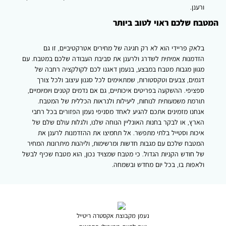
ורענן.
המטבח שלכם ראוי לטוב ביותר
בלאק פריידי הוא לא רק חגיגה של מחירים אטרקטיביים, זו גם
הזדמנות אמיתית לשדרג ולרענן את סביבת העבודה שלכם במטבח. עם
מגוון
מגבות מטבח במבצע
, בנעמן דאגנו לכם לקולקציה רחבה של
דגמים, צבעים וטקסטורות, שמתאימים לכל סגנון עיצוב ולכל צורך
ספציפי. ההשקעה בפריטים איכותיים, גם אם נדמים קטנים ויומיומיים,
תורמת משמעותית לנוחות, ליעילות ולנראות הכללית של המטבח.
אנחנו מזמינים אתכם להגיע לאחד מסניפי נעמן הפזורים בכל רחבי
הארץ, או לבקר בחנות האונליין הנוחה שלנו, ולגלות עולם שלם של
איכות וסטייל בלתי מתפשר. אל תחמיצו את ההזדמנות לרענן את
המטבח שלכם עם מגבות חדשות ומרשימות, וליהנות מיתרונות המחיר
של חודש הקניות הגדול. כי מטבח שמצויד נכון, הוא מטבח שכיף לבשל
ולאפות בו, בכל יום מחדש ובשמחה.
נעמן מקבוצת אקסטרה ריטייל