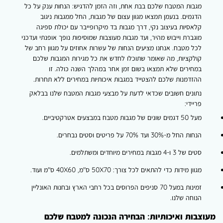
מגבות המטבח שלכם בבת אחת, וזה הזמן להדגיש:
הנחות ענק על כל
הדגמים
. בנעמן תמצאו מגוון עצום של מגבות, החל ממגבות ניגוב
קלאסיות בעיצוב נקי, דרך מגבות בד מיקרופייבר עם יכולת ספיגה
מוגברת וייבוש מהיר, ועד מגבות מעוצבות שמוסיפות נופך אופנתי ועדכני
לכל מטבח. אנחנו מציעים הנחות של עשרות אחוזים על מגוון רחב של
קולקציות, מה שאומר שתוכלו לחדש את כל מגירות המגבות שלכם
במחירים שלא תמצאו בשום זמן אחר במהלך השנה כולה. זו
ההזדמנות שלכם להצטייד במגבות איכותיות במחירים ללא תחרות.
נתונים חשובים שכדאי לדעת על מבצעי מגבות המטבח שלנו בבלאק
פריידי:
מעל 50 דגמים שונים של מגבות מטבח במבצעים אטרקטיביים.
הנחות החל מ-30% ועד 70% על פריטים וסטים נבחרים.
סטים של 3 ו-4 מגבות במחירים מיוחדים ומשתלמים.
מגוון מידות כדי להתאים לכל צורך: 50X70 ס"מ, 40X60 ס"מ ועוד.
זמינות במעל 70 סניפים הפרוסים בכל רחבי הארץ ובחנות האונליין
הנוחה שלנו.
מעוצבות ואיכותיות: הבחירה הנכונה למטבח שלכם