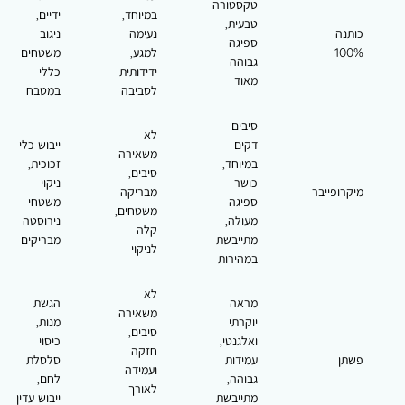
טקסטורה
במיוחד,
ידיים,
טבעית,
כותנה
נעימה
ניגוב
ספיגה
100%
למגע,
משטחים
גבוהה
ידידותית
כללי
מאוד
לסביבה
במטבח
סיבים
לא
דקים
ייבוש כלי
משאירה
במיוחד,
זכוכית,
סיבים,
כושר
ניקוי
מיקרופייבר
מבריקה
ספיגה
משטחי
משטחים,
מעולה,
נירוסטה
קלה
מתייבשת
מבריקים
לניקוי
במהירות
לא
מראה
הגשת
משאירה
יוקרתי
מנות,
סיבים,
ואלגנטי,
כיסוי
חזקה
פשתן
עמידות
סלסלת
ועמידה
גבוהה,
לחם,
לאורך
מתייבשת
ייבוש עדין