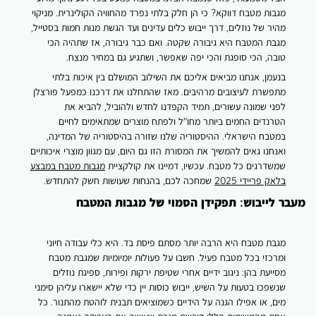
הדגמים
מגבות מטבח דווקא? כי הן חלק בלתי נפרד מהחוויה הקולינרית. מניקוי
מהיר של נוזלים, דרך ייבוש כלים עדינים ועד הגשת מנות חמות בסטייל,
מגבת המטבח היא גיבורה שקטה. ואם כבר גיבורה, אז שתהיה הכי
טובה, הכי סופגת והכי יפה שאפשר, ושתגיע גם במחיר מנצח.
בנעמן, אנחנו מביאים אליכם את השילוב המושלם בין איכות בלתי
מתפשרת לעיצובים מרהיבים. מאז שהתחלנו את דרכנו כמפעל פורצלן
לפני שמונה עשורים, תמיד הקפדנו לחדש ולהוביל, להביא את
הטרנדים החמים ביותר מחו"ל ולפתח מוצרים שמתאימים לחיים
במטבח הישראלי. ההיסטוריה שלנו שזורה בהיסטוריה של המדינה,
ואנחנו גאים להמשיך את המסורת הזו גם היום, עם מגוון מוצרי איכותיים
שמשדרגים כל מטבח. עכשיו, דמיינו את קולקציית
מגבות מטבח במבצע
בלאק פריידי 2025
שמחכה לכם, בהנחות שעושות חשק להתחדש.
מעבר לייבוש: תפקידן הסמוי של מגבות המטבח
מגבת מטבח היא הרבה יותר מסתם פיסת בד. היא כלי עבודה חיוני
ומרכזי בכל מטבח פעיל. חשבו על פעולות יומיומיות שמגבת מטבח
מסייעת בהן: ניגוב ידיים אחרי שטיפת ירקות ופירות, ספיגת נוזלים
שנשפכו בטעות על השיש, ייבוש כוסות יין כדי שלא יישארו עליהן סימני
מים, או אפילו הגנה על הידיים כשמוציאים תבנית לוהטת מהתנור. כל