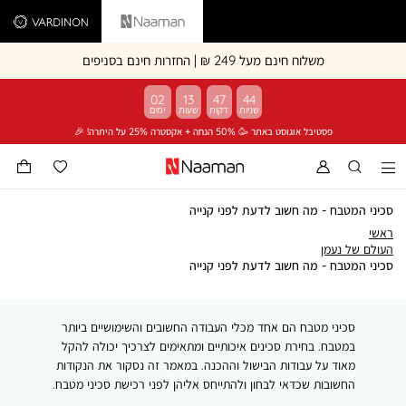
Vardinon
Naaman
משלוח חינם מעל 249 ₪ | החזרות חינם בסניפים
02
13
47
44
פסטיבל אוגוסט באתר 🥳 50% הנחה + אקסטרה 25% על היתרה! 🎉
סכיני המטבח - מה חשוב לדעת לפני קנייה
ראשי
ראשי
העולם
העולם של נעמן
של
סכיני
סכיני המטבח - מה חשוב לדעת לפני קנייה
נעמן
המטבח
-
מה
סכיני מטבח הם אחד מכלי העבודה החשובים והשימושיים ביותר
חשוב
לדעת
במטבח. בחירת סכינים איכותיים ומתאימים לצרכיך יכולה להקל
לפני
מאוד על עבודות הבישול וההכנה. במאמר זה נסקור את הנקודות
קנייה
החשובות שכדאי לבחון ולהתייחס אליהן לפני רכישת סכיני מטבח.