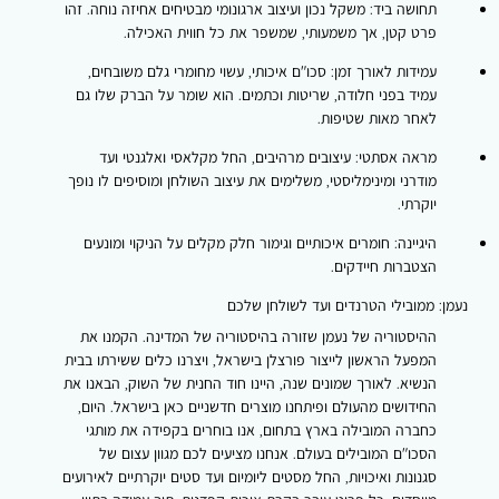
תחושה ביד:
משקל נכון ועיצוב ארגונומי מבטיחים אחיזה נוחה. זהו
פרט קטן, אך משמעותי, שמשפר את כל חווית האכילה.
עמידות לאורך זמן:
סכו"ם איכותי, עשוי מחומרי גלם משובחים,
עמיד בפני חלודה, שריטות וכתמים. הוא שומר על הברק שלו גם
לאחר מאות שטיפות.
מראה אסתטי:
עיצובים מרהיבים, החל מקלאסי ואלגנטי ועד
מודרני ומינימליסטי, משלימים את עיצוב השולחן ומוסיפים לו נופך
יוקרתי.
היגיינה:
חומרים איכותיים וגימור חלק מקלים על הניקוי ומונעים
הצטברות חיידקים.
נעמן: ממובילי הטרנדים ועד לשולחן שלכם
ההיסטוריה של נעמן שזורה בהיסטוריה של המדינה. הקמנו את
המפעל הראשון לייצור פורצלן בישראל, ויצרנו כלים ששירתו בבית
הנשיא. לאורך שמונים שנה, היינו חוד החנית של השוק, הבאנו את
החידושים מהעולם ופיתחנו מוצרים חדשניים כאן בישראל. היום,
כחברה המובילה בארץ בתחום, אנו בוחרים בקפידה את מותגי
הסכו"ם המובילים בעולם. אנחנו מציעים לכם מגוון עצום של
סגנונות ואיכויות, החל מסטים ליומיום ועד סטים יוקרתיים לאירועים