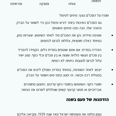
תחושה
ונוחה
ומוצקה
ומרשימה
שמרו על הסכו"ם נוצץ: טיפים לטיפול
גם הסכו"ם האיכותי ביותר דורש טיפול נכון כדי לשמור על הברק
והזוהר שלו. הנה כמה טיפים פשוטים:
שטיפה מיידית:
נקו את הסכו"ם מיד לאחר השימוש. שאריות מזון,
במיוחד כאלה חומציות, עלולות לגרום לכתמים.
הפרדה במדיח:
אם אתם שוטפים במדיח כלים, הקפידו להפריד
בין סכו"ם העשוי פלדות שונות או בין סכו"ם וכלי כסף. מגע ישיר
עלול לגרום לתגובות כימיות לא רצויות.
ייבוש:
לאחר השטיפה, במיוחד במדיח, מומלץ לייבש את הסכו"ם
במטלית רכה ויבשה. זה ימנע כתמי מים וישמור על הברק.
חומרי ניקוי:
השתמשו בחומרי ניקוי עדינים. הימנעו מחומרים
אברזיביים או ספוגי קרצוף קשים שעלולים לשרוט את הגימור.
הזדמנות של פעם בשנה
נעמן מלווה את משפחות ישראל מאז שנת 1939, ומביאה אליכם