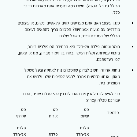
הכולל גם כלי הגשה). חשבו כמה סועדים אתם מארחים בדרך
כלל.
סגנון עיצוב:
האם אתם מעדיפים קווים קלאסיים ונקיים, או עיצובים
מודרניים עם נגיעות אמנותיות? הסכו"ם צריך להתאים לעיצוב
הכללי של המטבח ופינת האוכל שלכם.
חומר וגימור:
פלדת אל-חלד היא הבחירה הפופולרית ביותר,
בזכות עמידותה וקלות הניקוי. בחרו בין גימור מבריק, מט או סאטן,
לפי העדפתכם.
נוחות אחיזה:
חשוב לבדוק שהסכו"ם נוח לאחיזה ובעל משקל
מאוזן. אנחנו מזמינים אתכם להגיע לסניפים שלנו ולחוש את
המוצרים ביד.
כדי לסייע לכם להבין את ההבדלים בין סוגי סכו"ם שונים, הכנו
עבורכם טבלה קצרה:
סט
סט
סט
פרמטר
יומיומי
אירוח
יוקרתי
פלדת
פלדת
אל-חלד
פלדת
אל-חלד