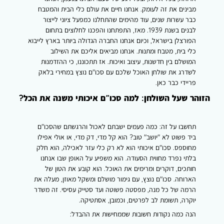
ההזדמנות
מבינים את זה לעומק. אנחנו חיים את עולם כלי הבית והמטבח
כבר עשרות שנים, עוד מהימים שהתחלנו כמפעל ציוני לייצור
לבנים בשנת 1939. מאז, התפתחנו והפכנו לחלוצים בתחום
הפורצלן בישראל, וכיום אנחנו החברה הגדולה ביותר בארץ לייבוא
כלי בית, מטבח ומתנות. אנחנו מביאים אליכם את השילוב
המושלם בין חדשנות, עיצוב ואיכות. אז תתכוננו, כי ההזדמנות
לשדרג את שולחן האוכל שלכם עם סכו"ם נוצץ במחירי בלאק
פריידי כבר כאן.
הזוהר שעל השולחן: למה סכו״ם איכותי משנה את הכל?
תחשבו על זה: כמה פעמים ישבתם לאכול והרגשתם שהסכו"ם
ביד פשוט לא "יושב" טוב? הוא קל מדי, דק מדי, או אולי אפילו
מחוספס. סכו"ם איכותי הוא לא רק כלי עזר לאכילה, הוא חלק
בלתי נפרד מחווית הסעודה. הוא משפיע על האופן שבו אנחנו
חותכים, דוקרים ומרימים את האוכל. הוא קובע את הטון של
הארוחה. סכו"ם נוצץ, עם גימור מושלם ומשקל מאוזן, מעלה את
הרמה של כל מנה, מפסטה פשוטה ועד סטייק עסיסי. זה משדר
יוקרה, תשומת לב לפרטים, וכמובן, אסתטיקה.
הנה כמה נקודות חשובות שממחישות את ההבדל: