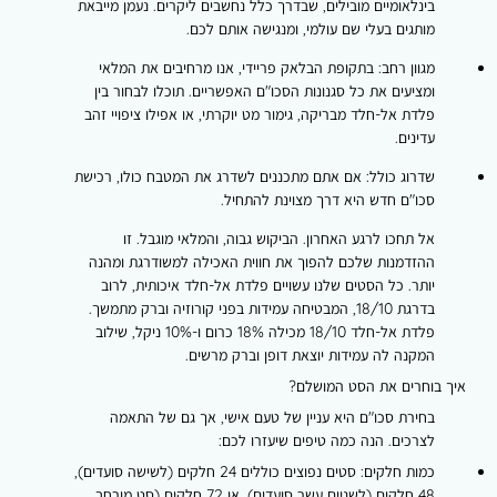
בינלאומיים מובילים, שבדרך כלל נחשבים ליקרים. נעמן מייבאת
מותגים בעלי שם עולמי, ומנגישה אותם לכם.
מגוון רחב:
בתקופת הבלאק פריידי, אנו מרחיבים את המלאי
ומציעים את כל סגנונות הסכו"ם האפשריים. תוכלו לבחור בין
פלדת אל-חלד מבריקה, גימור מט יוקרתי, או אפילו ציפויי זהב
עדינים.
שדרוג כולל:
אם אתם מתכננים לשדרג את המטבח כולו, רכישת
סכו"ם חדש היא דרך מצוינת להתחיל.
אל תחכו לרגע האחרון. הביקוש גבוה, והמלאי מוגבל. זו
ההזדמנות שלכם להפוך את חווית האכילה למשודרגת ומהנה
יותר. כל הסטים שלנו עשויים פלדת אל-חלד איכותית, לרוב
בדרגת 18/10, המבטיחה עמידות בפני קורוזיה וברק מתמשך.
פלדת אל-חלד 18/10 מכילה 18% כרום ו-10% ניקל, שילוב
המקנה לה עמידות יוצאת דופן וברק מרשים.
איך בוחרים את הסט המושלם?
בחירת סכו"ם היא עניין של טעם אישי, אך גם של התאמה
לצרכים. הנה כמה טיפים שיעזרו לכם:
כמות חלקים:
סטים נפוצים כוללים 24 חלקים (לשישה סועדים),
48 חלקים (לשניים עשר סועדים), או 72 חלקים (סט מורחב