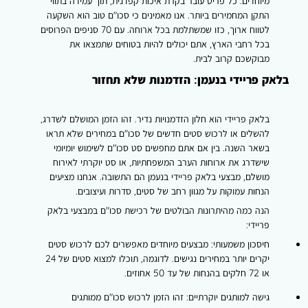
מיוחדים. כל פריט עובר בקרת איכות קפדנית, תוך עמידה בתווי
התקן המחמירים ביותר. אנו מאמינים כי סכו"ם טוב הוא השקעה
לטווח ארוך, כזו שמשתלמת בכל ארוחה. עם 70 סניפים הפרוסים
בכל רחבי הארץ, אתם יכולים להיות בטוחים שתמצאו את
מבוקשכם קרוב לבית.
בלאק פריידי בנעמן: הזדמנות שלא תחזור
בלאק פריידי הוא חלון הזדמנויות נדיר. זהו הזמן המושלם לשדרג,
להשלים או לרכוש סטים חדשים של סכו"ם במחירים שלא תראו
בשאר השנה. בין אם אתם מחפשים סט סכו"ם לשימוש יומיומי
שישדרג את ארוחות הערב המשפחתיות, או סט יוקרתי לאירוח
מושלם, מבצעי בלאק פריידי בנעמן הם התשובה. אנחנו מציעים
הנחות עמוקות על מגוון רחב של סטים, סדרות ועיצובים.
הנה כמה מהיתרונות הבולטים של רכישת סכו"ם במבצעי בלאק
פריידי:
חיסכון משמעותי:
מבצעים מיוחדים מאפשרים לכם לרכוש סטים
יקרים יותר במחירים נגישים. לדוגמה, תוכלו למצוא סטים של 24
או 72 חלקים בהנחות של עד 50 אחוזים.
גישה למותגים יוקרתיים:
זהו הזמן לרכוש סכו"ם ממותגים