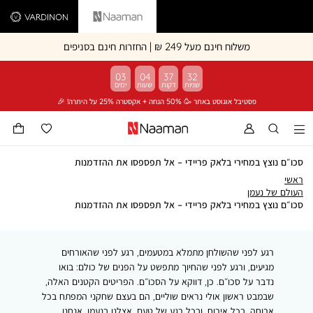
Vardinon
Naaman
משלוח חינם מעל 249 ₪ | החזרות חינם בסניפים
03
04
37
32
פסטיבל אוגוסט באתר 🥳 50% הנחה + אקסטרה 25% על היתרה! 🎉
סכו״ם נוצץ במחירי בלאק פריידי – אל תפספסו את ההזדמנות
ראשי
ראשי
העולם
העולם של נעמן
של
סכו״ם
סכו״ם נוצץ במחירי בלאק פריידי – אל תפספסו את ההזדמנות
נעמן
נוצץ
במחירי
בלאק
רגע לפני שהשולחן מתמלא במטעמים, רגע לפני שהאורחים
פריידי
–
מגיעים, ורגע לפני שהחיוך מתפשט על הפנים של כולם: בואו
אל
נדבר על סכו״ם. כן, דווקא על הסכו״ם. הפריטים הקטנים האלה,
תפספסו
שבמבט ראשון אולי נראים שוליים, הם בעצם שחקני המפתח בכל
את
ארוחה, בכל אירוח, ובכל רגע של טעם. אצלנו בנעמן, אנחנו