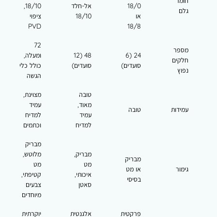
חומר
18/0
אל-חלד
18/10,
גלם
או
18/10
ציפוי
PVD
18/8
72
מספר
24 (6
48 (12
ומעלה,
חלקים
סועדים)
סועדים)
כולל כלי
נפוץ
הגשה
טובה
מצוינת,
מאוד,
עמיד
עמידות
טובה
עמיד
למדיח
למדיח
וכתמים
מבריק
מבריק,
מלוטש,
מבריק
מט
מט
גימור
או מט
איכותי,
קטיפתי,
בסיסי
סאטן
צבעים
מיוחדים
פרקטית
אלגנטית
יוקרתית