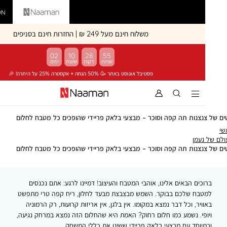
Vardinon
Naaman
משלוח חינם מעל 249 ₪ | החזרות חינם בסניפים
02
10
28
55
פסטיבל אוגוסט באתר 🥳 50% הנחה + אקסטרה 25% על היתרה! 🎉
נצנות תה קפה וסוכר – מבצעי בלאק פריידי שהופכים כל מטבח לחלום
העולם
נעמן
של
סטים
נצנות תה קפה וסוכר – מבצעי בלאק פריידי שהופכים כל מטבח לחלום
נעמן
של
צנצנות
תה
כים הבאים אלינו, אוהבי המטבח והעיצוב! דמיינו לרגע: אתם נכנסים
קפה
טבח שלכם בבוקר. השמש מבצבצת מבעד לחלון, ריח קפה טרי מתפשט
וסוכר
–
ויר, וכל דבר נמצא במקומו. אין בלגן, אין אריזות קרועות, רק הרמוניה
מבצעי
פי. נשמע כמו חלום רחוק? האמת היא שהחלום הזה נמצא במרחק נגיעה,
בלאק
יוחד עם מבצעי בלאק פריידי ששינו את כללי המשחק.