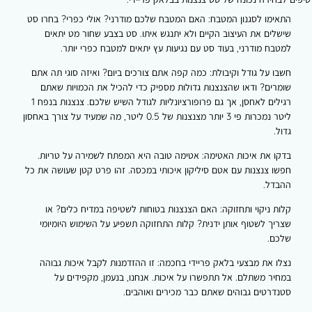
ימו לסגנון המטבח: האם המטבח שלכם מודרני? אולי כפרי? בחרו סט
לים את העיצוב הקיים ולא יתנגש איתו. סט בצבע שחור מט יתאים
בח מודרני, בעוד סט עם נגיעות עץ יתאים למטבח כפרי יותר.
ו על גודל וקיבולת: כמה קפה אתם צורכים ביום? ואיזה סוגי תה אתם
רים? ודאו שהצנצנות גדולות מספיק כדי להכיל את הכמויות שאתם
רגילים לאחסן, אך גם פרופורציונליות לגודל השיש שלכם. צנצנות בנפח 1
ליטר נמכרות פי 3 יותר מצנצנות של 0.5 ליטר, מה שמעיד על צורך באחסון
ל.
ו את איכות האטימה: אטימה טובה היא המפתח לשמירה על טריות.
ו צנצנות עם אטם סיליקון איכותי במכסה. זהו פרט קטן שעושה את כל
בדל.
ת ניקוי ותחזוקה: האם הצנצנות בטוחות לשטיפה במדיח כלים? או
יך לשטוף אותן ידנית? קלות התחזוקה תשפיע על השימוש היומיומי
כם.
ו את מבצעי בלאק פריידי בחכמה: זו ההזדמנות לקבל איכות גבוהה
יר משתלם. אל תתפשרו על איכות. אנחנו, בנעמן, מקפידים על
דרטים גבוהים שאתם כבר מכירים ואוהבים.