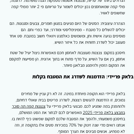
ולים ביותר של טריות, וצנצנות אטומות מספקות הגנה מושלמת. לדוגמה,
פולי קפה שמאוחסנים נכון יכולים לשמור על טריותם פי 2 יותר מפולי קפה
ופים לאוויר.
רה עיצובית: הסטים של היום מגיעים במגוון חומרים, צבעים וסגנונות. הם
לים להשלים כל מטבח – ממינימליסטי ומודרני, ועד כפרי וחם. הם
יפים נגיעה אישית וחן, ומשמשים כאלמנט ויזואלי חשוב במטבח. סט אחד
צב יכול לשדרג חזותית את כל איזור השיש.
כון במקום: צנצנות מעוצבות לאחסון חכם מאפשרות ניצול יעיל של שטח
ון, בין אם על השיש, על מדף פתוח או בתוך ארונית. הן מסייעות למקסם
המקום הזמין ולהימנע מבלאגן מיותר.
פריידי: הזדמנות לשדרג את המטבח בקלות
ק פריידי הוא תקופה מיוחדת במינה. זה לא רק עניין של מחירים
כים, זו הזדמנות להגשים רצונות, לשדרג פריטים בבית שאולי דחיתם,
תפנק במה שמגיע לכם. מבצעי בלאק פריידי על
צנצנות קפה תה סוכר
צע בלאק פריידי 2025
מאפשרים לכם לבחור את הסט המושלם,
סכון משמעותי, ולהפוך את המטבח שלכם למקום שפשוט כיף להיות בו.
אנחנו רואים מדי שנה זינוק של 70% במכירות סטים אלו בתקופה זו, וזה
מפתיע. אנשים מבינים את הערך המוסף.