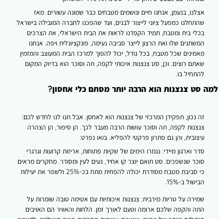
פריידי
שהופכים
נו, בנעמן, אנחנו חיים ונושמים מטבחים כבר שמונה עשורים. מאז
כל
חלנו כמפעל ציוני לייצור לבנים, ועד שהפכנו לחברה המובילה בישראל
מטבח
י בית ומטבח, תמיד הקפדנו לראות את הבית הישראלי, את הצרכים
לחלום
תנים שלו ואת הרצון לייצר סביבה נעימה, פונקציונלית ויפה. אנחנו
ינים שכל מטבח, בכל גודל, יכול להפוך למרכז הבית המעוצב והמזמין
ם רוצים. וכן, סט צנצנות איכותי לקפה, תה וסוכר הוא בדיוק המקום
חיל בו.
 צנצנות הוא הרבה יותר מסתם כלי אחסון?
נכון, תפקידן המרכזי של צנצנות הוא לאחסן. אבל תנו לנו לחדש לכם:
נות לקפה, תה וסוכר עושות הרבה מעבר לכך. הן סיפור, הן הצהרה
ובית, והן גם פתרון פרקטי להפליא. בואו נפרט:
 וארגון מיידי: נגמרו הימים של שקיות פתוחות, אריזות קרועות וגרגרי
ר שנשפכים. סט תואם יוצר קו אחיד, נעים לעין ומסודר. מחקרים מראים
כי סביבת מטבח מסודרת יכולה להפחית מתח בכ-25% ולשפר את יעילות
ול ב-15%.
רה על טריות מירבית: צנצנות איכותיות עם אטימה טובה שומרות על
 והקפה שלכם ארומה וטעם לאורך זמן. הלחות והאוויר הם האויבים