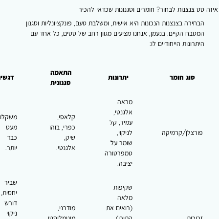
 צנצנות לבחור? חומרים וסגנונות שכדאי להכיר
ירה בצנצנות הנכונות היא אישית, ומשלבת טעם, פונקציונליות וסגנון
בח הקיים. בנעמן, אנחנו מציעים מגוון רחב של סטים, כל אחד עם
רונות הייחודיים לו:
התאמה
סוג חומר
יתרונות
דגשים
סגנונית
מראה
אלגנטי,
קלאסי,
משקלו
עמיד, קל
כפרי, בוהו
מעט
רצלן/קרמיקה
לניקוי,
שיק,
כבד
שומר על
אלגנטי.
יותר.
טמפרטורה
יציבה.
שביר
שקיפות
יחסית,
מלאה
דורש
(רואים את
מודרני,
ניקוי
וכית
התוכן),
מינימליסטי,