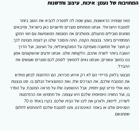
ות של נעמן: איכות, עיצוב וחדשנות
 שנותיה הראשונות, נעמן שמה לה למטרה להביא את הטוב ביותר
בח הישראלי. אנחנו מפתחים מוצרים חדשניים כאן בישראל, ומייבאים
גים מובילים מהעולם, ומשלבים את המגמות המשפיעות עם תווי התקן
מירים ביותר. צנצנות הקפה, התה והסוכר שלנו הן דוגמה מצוינת לכך.
תוצר של מחשבה מעמיקה על הפונקציונליות, על העיצוב, ועל הדרך
בה ביותר לשרת אתכם, הלקוחות שלנו. אנחנו יודעים שהשקעתם אמון
 במשך עשורים, ואנחנו גאים להמשיך לספק לכם מוצרים שעושים את
בדל.
עי בלאק פריידי הם לא רק אירוע מכירות, הם הזדמנות לבחון מחדש
המטבח שלכם, את הצרכים שלו, ואת הפוטנציאל הגלום בו. סט צנצנות
 אולי פריט קטן יחסית, אבל ההשפעה שלו על מראה המטבח, על הסדר
 ועל החוויה היומיומית שלכם היא עצומה. אל תחמיצו את ההזדמנות
לשדרג, לייפות, ולארגן את ליבו של הבית שלכם. בקרו באחד מ-70
יפים שלנו או באתר האינטרנט, ותנו למטבח שלכם להתחפש לחלום
תגשם.