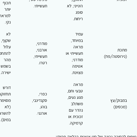
תכוף
היגייני, לא
תעשייתי.
יותר
סופג
למראה
ריחות.
נקי.
עמיד
לא
במיוחד,
שקוף,
מודרני,
מראה
עלול
כת
אורבני,
תעשייתי או
להתחמם
ירוסטה/פח)
תעשייתי,
מודרני,
מהר
רטרו.
אטימה
בשמש
מצוינת.
ישירה.
מראה
דורש
טבעי וחם,
כפרי,
תחזוקה
מגע נעים,
בוק/עץ
סקנדינבי,
מסוימת
משתלב
כסים)
בוהו,
(לא
נהדר עם
אורגני.
להשרות
זכוכית או
במים).
קרמיקה.
בחירה נכונה של סט צנצנות בבלאק פריידי: