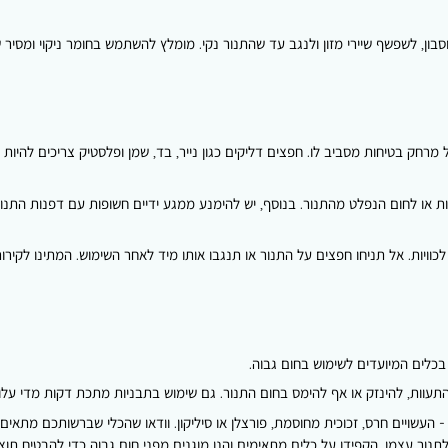
ון, לשפשף שיירי מזון ולנגב עד שהתנור נקי. מומלץ להשתמש בחומר ניקוי ומסיר שומ
 או לחום הנפלט מהתנור. בנוסף, יש להימנע ממגע ידיים חשופות עם דפנות התנ
לכוויות. אל תניחו חפצים על התנור או תנגבו אותו מיד לאחר השימוש. המתינו לקירור
כלים המיועדים לשימוש בחום גבוה.
להתעוות, להינזק או אף להימס בחום התנור. גם שימוש בתבניות מתכת דקות מדי על
 העשויים חרס, זכוכית מחוסמת, פורצלן או סיליקון. וודאו שהכלי שברשותכם מתאים
לתנור עצמו. הקפידו על כלים מתאימים והנו מוגנים מפני חום גבוה כדי להבטיח תוצ