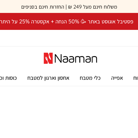
משלוח חינם מעל 249 ₪ | החזרות חינם בסניפים
פסטיבל אוגוסט באתר 🥳 50% הנחה + אקסטרה 25% על היתרה! 🎉
וח
אפייה
כלי מטבח
אחסון וארגון למטבח
כוסות וכ