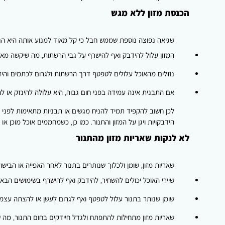
הכנסת מזון ללא מגש
שגיאה נפוצה נוספת שממש חבל כי קל מאוד למנוע אותה היא הנח
המזון עלול להידבק ואף להישרף על גבי הרשתות, מה שיקשה מאו
נוזלים מהאוכל עלולים לטפטף דרך הרשתות ולגרום לכתמים והיד
אם התבנית אינה עמידה בפני חום גבוה, היא עלולה להינזק או ל
לכן חשוב להקפיד תמיד להניח מגשים או תבניות מתאימות לפני ה
הידבקויות ויגן על המזון והתנור. כמו כן, כשמחממים אוכל מוכן
לא לנקות שאריות מזון מהתנור
שאריות מזון, שומן ולכלוך שנותרים בתנור לאחר האפייה או הבישו
שיירי האוכל יכולים להשחיר, להידבק ואף להישרף בשימושים הבאי
שומן שנותר בתנור עלול לטפטף ואף לגרום לעשן או להצתה עצמי
שאריות מזון מתחילות להתפתח ולגדל חיידקים בחום התנור, מה ש