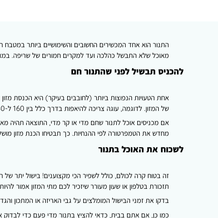
נעמן
נפוצות
בשימוש
בתנור
-
איך
התנור הוא אחד המכשירים החשובים והשימושיים ביותר במטבח המודר
להימנע
מאוכל שלא התבשל כהלכה ועד למקרים חמורים של שריפה. במאמר
מהן
להכניס תבשיל לפני שהתנור חם
אחת הטעויות הנפוצות ביותר (לחובבים בעיקר) היא הכנסת מזון
של המזון. לדוגמה, עוגה צריכה להיאפות בדרך כלל בין 160 ל-180 מעלות צלזיוס. פיצה קפואה דורשת טמפרטורה של כ-220 מעלות. בשר צריך להיאפות בטמפרטורה של לפחות 175 מעלות.
אם מכניסים אוכל לתנור שחם מדי או קר מדי, התוצאה תהיה מאכז
מחדש את הטמפרטורה לפי ההנחיות. כך תבטיחו הכנת מזון מושל
לשכוח את האוכל בתנור
זה בטוח קרה לכולם, כולל לשפיר הכי מקצוענים! בישול יתר של ה
תזכורת בטלפון או שעון מעורר שיזכיר לכם מתי המזון אמור להיות 
בדקו את זמני הבישול המומלצים על גבי האריזה או המתכון והגדירו תזכורת כ-5-10 דקו
כמו כן, אם אתם בבית, כדאי להציץ בתנור מדי פעם כדי לבדוק את