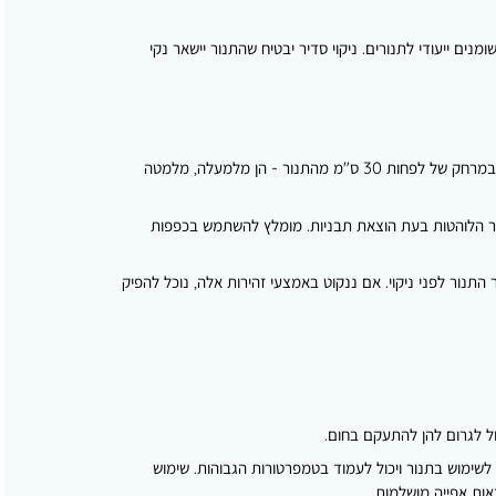
נים ייעודי לתנורים. ניקוי סדיר יבטיח שהתנור יישאר נקי
כאשר התנור פועל, במיוחד בטמפרטורות גבוהות, חשוב לשמור על מרחק בטיחות מסביב לו. חפצים דליקים כגון נייר, בד, שמן ופלסטיק צריכים להיות במרחק של לפחות 30 ס"מ מהתנור - הן מלמעלה, מלמטה
ור הלוהטות בעת הוצאת תבניות. מומלץ להשתמש בכפפות
 התנור לפני ניקוי. אם ננקוט באמצעי זהירות אלה, נוכל להפיק
ול לגרום להן להתעקם בחום.
 לשימוש בתנור ויכול לעמוד בטמפרטורות הגבוהות. שימוש
אות אפייה מושלמות.