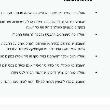
שאלה: מה עושים אם שכחנו להוציא את העוגה מהתנור והיא כב
תשובה: אם חלקים מהעוגה כבר נשרפו יש להוציא אותה מיד מהתנ
במקרים קיצוניים מומלץ לזרוק את כל העוגה.
שאלה: מה לעשות אם התבנית נדבקה לרשתות התנור?
תשובה: יש להרטיב מטלית או סמרטוט ולפרוס אותם על התבנית ל
אפשר להשתמש בספריי שמן או אקונומיקה לשחרור התבנית.
שאלה: האם אפשר להשתמש בנייר כסף או נייר אפייה במקום מגש
תשובה: לא מומלץ. נייר כסף ונייר אפייה אינם עמידים בפני חום
שאלה: כמה זמן צריך להמתין שהתנור יתקרר לפני ניקוי?
תשובה: מומלץ להמתין לפחות 15-20 דקות לאחר כיבוי התנור כדי לאפשר קירור מספק. אין למהר לנקות את התנור ישירות לאחר שימוש בטמפרטורה גבוהה. יש לאפשר זמן מספיק לקירור כדי למנוע כוויות.