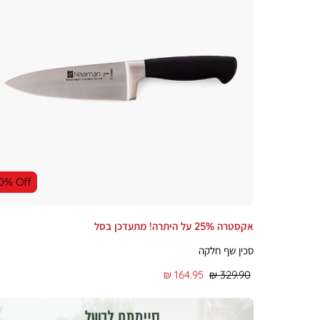
0% Off
אקסטרה 25% על היתרה! מתעדכן בסל
סכין שף חלקה
מחיר
מחיר
164.95 ₪
329.90 ₪
רגיל
מוצר
|
|
אינפייג'
אינפייג'