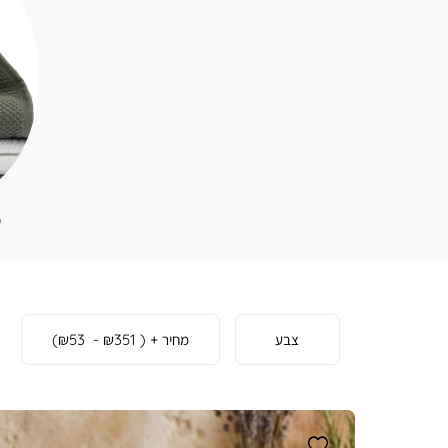
מ
קולקציה
צבע
מחיר
(
₪351 - ₪53
)
חדשה
)
1
(