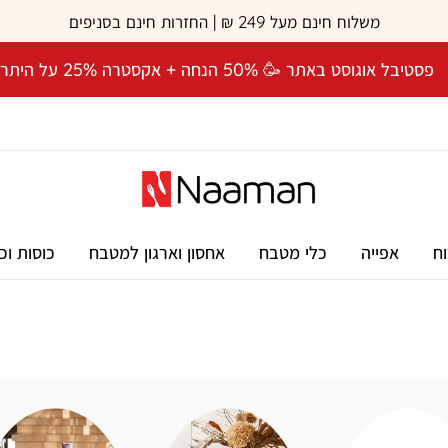
משלוח חינם מעל 249 ₪ | החזרות חינם בסניפים
פסטיבל אוגוסט באתר 🥳 50% הנחה + אקסטרה 25% על היתרה! 🎉
וח
אפייה
כלי מטבח
אחסון וארגון למטבח
כוסות וכ