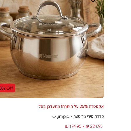
0% Off
אקסטרה 25% על היתרה! מתעדכן בסל
סדרת סירי נירוסטה - Olympia
From
To
174.95 ₪
224.95 ₪