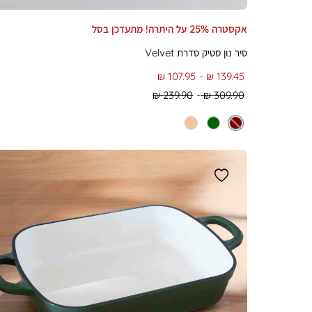
אקסטרה 25% על היתרה! מתעדכן בסל
סיר נון סטיק סדרת Velvet
From
To
107.95 ₪
139.45 ₪
Regular
Regular
239.90 ₪
309.90 ₪
Min
Max
Price
Price