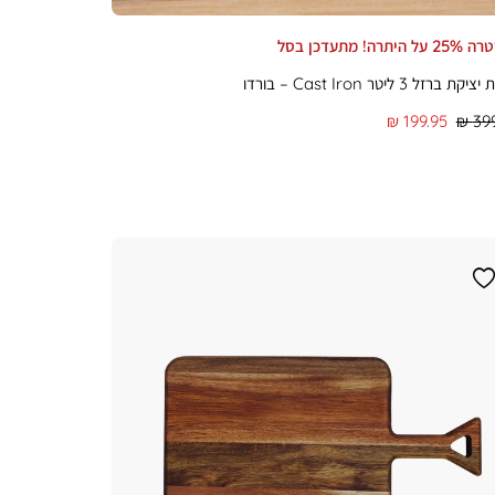
יתרה! מתעדכן בסל
 ברזל 3 ליטר Cast Iron – בורדו
מחיר
199.95 ₪
399
מוצר