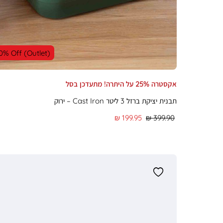
0% Off (Outlet)
אקסטרה 25% על היתרה! מתעדכן בסל
תבנית יציקת ברזל 3 ליטר Cast Iron – ירוק
מחיר
מחיר
199.95 ₪
399.90 ₪
רגיל
מוצר