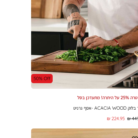
50% Off
יתרה! מתעדכן בסל
ACACIA W -אסף גרניט
מחיר
224.95 ₪
449
מוצר