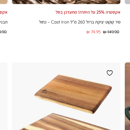
אקסטרה 25% על היתרה! מתעדכן בסל
אקסטרה 25% על ה
סיר קוקוט יציקת ברזל 260 מ”ל Cast Iron – כחול
תבנית יציקת
מחיר
מחיר
מחיר
.90 ₪
74.95 ₪
149.90 ₪
רגיל
מוצר
רגיל