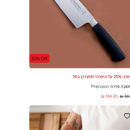
50% Off
יתרה! מתעדכן בסל
ובה סדרת Precision
מחיר
184.95 ₪
369
מוצר