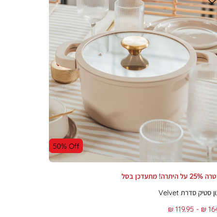
50% Off
יתרה! מתעדכן בסל
 סטיק סדרת Velvet
From
119.95 ₪
164