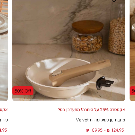
50% Off
5
אקסטרה 25% על היתרה! מתעדכן בסל
אקסטרה 25% על ה
מחבת נון סטיק סדרת Velvet
סיר נון
To
From
To
.95 ₪
109.95 ₪
124.95 ₪