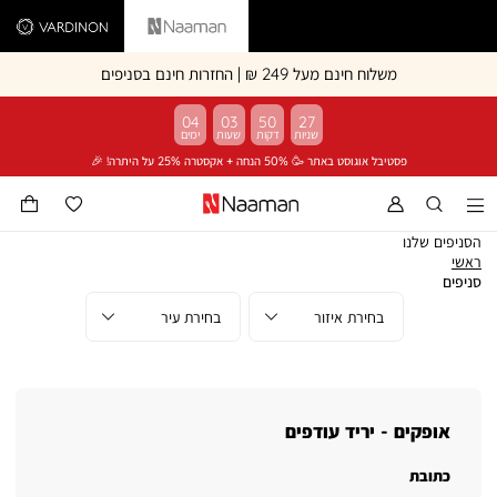
Vardinon
Naaman
משלוח חינם מעל 249 ₪ | החזרות חינם בסניפים
04
03
50
26
פסטיבל אוגוסט באתר 🥳 50% הנחה + אקסטרה 25% על היתרה! 🎉
הסניפים שלנו
ראשי
ראשי
סניפים
סניפים
אופקים - יריד עודפים
כתובת