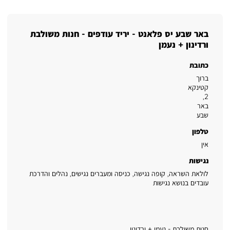
באר שבע יס פלאנט - יריד עודפים - חנות משולבת
ורדינון + נעמן
כתובת
ברוך
קטינקא
,
2
באר
שבע
טלפון
אין
נגישות
לולאת השראה, קופה נגישה, כניסה ומעברים נגישים, נהלים והדרכת
עובדים בנושא נגישות
חנות משולבת - נעמן + ורדינון