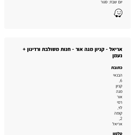
יום שבת: סגור
Waze
אריאל - קניון מגה אור - חנות משולבת ורדינון +
נעמן
כתובת
הבנאי
6,
קניון
מגה
אור
רמי
לוי,
קומה
,
2
אריאל
טלפון